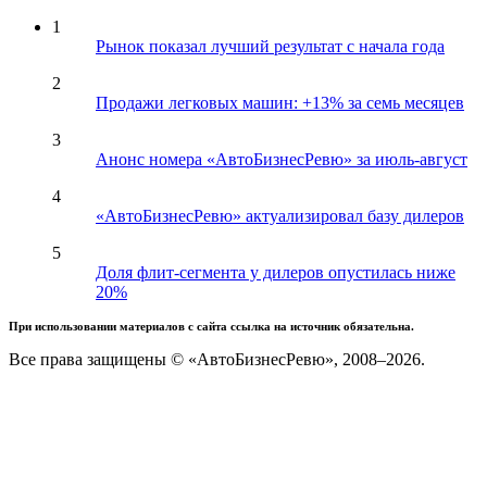
1
Рынок показал лучший результат с начала года
2
Продажи легковых машин: +13% за семь месяцев
3
Анонс номера «АвтоБизнесРевю» за июль-август
4
«АвтоБизнесРевю» актуализировал базу дилеров
5
Доля флит-сегмента у дилеров опустилась ниже
20%
При использовании материалов с сайта ссылка на источник обязательна.
Все права защищены © «АвтоБизнесРевю», 2008–2026.