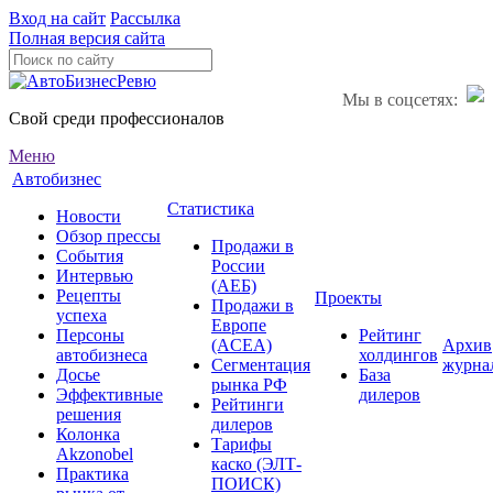
Вход на сайт
Рассылка
Полная версия сайта
Мы в соцсетях:
Свой среди профессионалов
Меню
Автобизнес
Статистика
Новости
Обзор прессы
Продажи в
События
России
Интервью
(АЕБ)
Рецепты
Проекты
Продажи в
успеха
Европе
Персоны
Рейтинг
(ACEA)
Архив
автобизнеса
холдингов
Сегментация
журна
Досье
База
рынка РФ
Эффективные
дилеров
Рейтинги
решения
дилеров
Колонка
Тарифы
Akzonobel
каско (ЭЛТ-
Практика
ПОИСК)