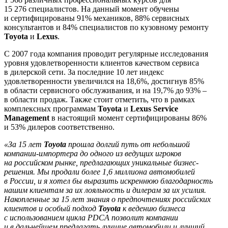
15 276 специалистов. На данный момент обучены
и сертифицированы 91% механиков, 88% сервисных
консультантов и 84% специалистов по кузовному ремонту
Toyota
и
Lexus
.
С 2007 года компания проводит регулярные исследования
уровня удовлетворенности клиентов качеством сервиса
в дилерской сети. За последние 10 лет индекс
удовлетворенности увеличился на 18,6%, достигнув 85%
в области сервисного обслуживания, и на 19,7% до 93% –
в области продаж. Также стоит отметить, что в рамках
комплексных программам
Toyota
и
Lexus Service
Management
в настоящий момент сертифицированы 86%
и 53% дилеров соответственно.
«За 15 лет
Toyota
прошла долгий путь от небольшой
компании-импортера до одного из ведущих игроков
на российском рынке, предлагающих уникальные бизнес-
решения. Мы продали более 1,6 миллиона автомобилей
в России, и я хотел бы выразить искреннюю благодарность
нашим клиентам за их лояльность и дилерам за их усилия.
Накопленные за 15 лет знания о предпочтениях российских
клиентов и особый подход
Toyota
к ведению бизнеса
с использованием цикла PDCA позволит компании
и в дальнейшем предлагать лучшие автомобили и лучший