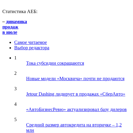
Статистика АЕБ:
–
динамика
продаж
в июле
Самое читаемое
Выбор редактора
1
Тока субсидии сокращаются
2
Новые модели «Москвича» почти не продаются
3
Jetour Dashing лидирует в продажах «СберАвто»
4
«АвтоБизнесРевю» актуализировал базу дилеров
5
Средний размер автокредита на вторичке – 1,2
млн