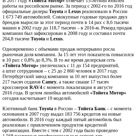
В 2017 году
«Тойота Мотор»
отмечает 15-летний юбилей
работы на российском рынке. За период с 2002-го по 2016 год
официальные дилеры
Toyota
и
Lexus
реализовали в России
1 673 749 автомобилей. Совокупные годовые продажи двух
брендов выросли за этот период почти в 14 раз: с 8,6 тысячи
машин в 2002 году до 118,7 тысячи – в 2016-м. Рекорд продаж
компании был зафиксирован в 2008 году и составил почти
204,8 тысячи
Toyota
и
Lexus
.
Одновременно с объемами продаж непрерывно росла
рыночная доля компании. За 15 лет этот показатель повысился
в 10 раз: с 0,8% до 8,3%. В то же время дилерская сеть
«Тойота Мотор»
увеличилась с 11 до 154 предприятий,
а штат сотрудников – с 25 до 2 860 человек в 2017 году.
Петербургский завод компании за 10 лет выпустил более
217 тысяч седанов
Camry
, а также свыше 17 тысяч
кроссоверов
RAV4
с момента локализации в августе
2016 года. В целом линейка автомобилей
«Тойота Мотор»
сегодня насчитывает 19 моделей.
Кэптивный банк
Toyota
в России
–
Тойота Банк
– с момента
основания в 2007 году выдал 183 756 кредитов на новые
автомобили. В 2016 году каждый пятый автомобиль был
реализован с привлечением продуктов кредитной
организации. Вместе с тем с 2002 года было проведено
1 568 различных профессиональных курсов для