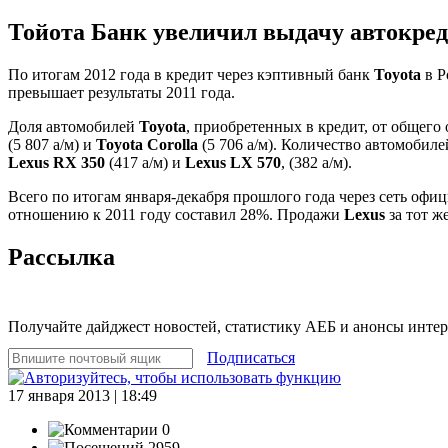
Тойота Банк увеличил выдачу автокре
По итогам 2012 года в кредит через кэптивный банк
Toyota
в Р
превышает результаты 2011 года.
Доля автомобилей
Toyota
, приобретенных в кредит, от общего
(5 807 а/м) и
Toyota Corolla
(5 706 а/м). Количество автомобил
Lexus RX 350
(417 а/м) и
Lexus LX 570
, (382 а/м).
Всего по итогам января-декабря прошлого года через сеть о
отношению к 2011 году составил 28%. Продажи
Lexus
за тот ж
Рассылка
Получайте дайджест новостей, статистику АЕБ и анонсы инте
Подписаться
17 января 2013 | 18:49
0
2959