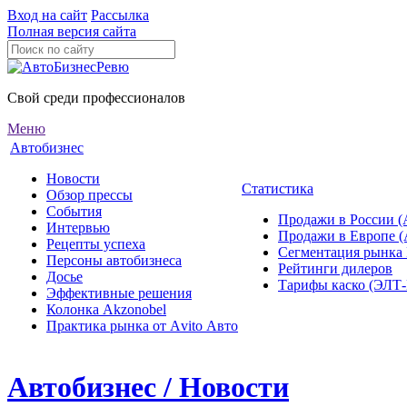
Вход на сайт
Рассылка
Полная версия сайта
Свой среди профессионалов
Меню
Автобизнес
Новости
Статистика
Обзор прессы
События
Продажи в России (
Интервью
Продажи в Европе 
Рецепты успеха
Сегментация рынка
Персоны автобизнеса
Рейтинги дилеров
Досье
Тарифы каско (ЭЛ
Эффективные решения
Колонка Akzonobel
Практика рынка от Аvito Авто
Автобизнес / Новости