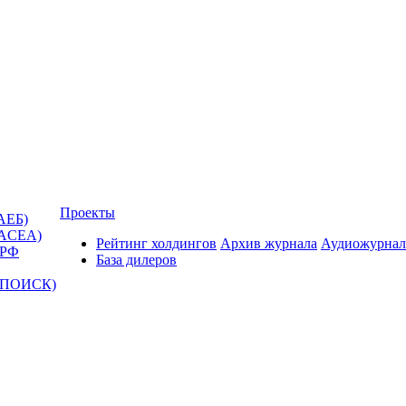
Проекты
АЕБ)
(ACEA)
Рейтинг холдингов
Архив журнала
Аудиожурнал
 РФ
База дилеров
Т-ПОИСК)