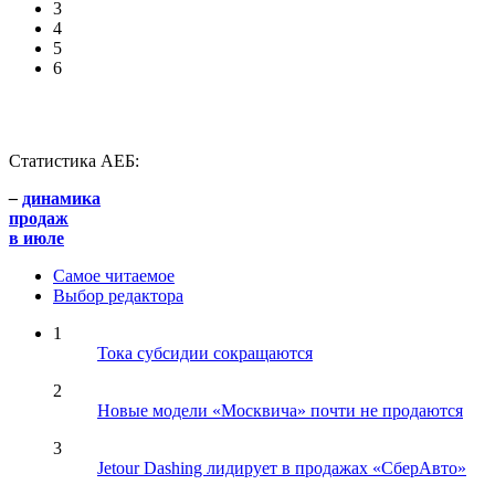
3
4
5
6
Статистика АЕБ:
–
динамика
продаж
в июле
Самое читаемое
Выбор редактора
1
Тока субсидии сокращаются
2
Новые модели «Москвича» почти не продаются
3
Jetour Dashing лидирует в продажах «СберАвто»