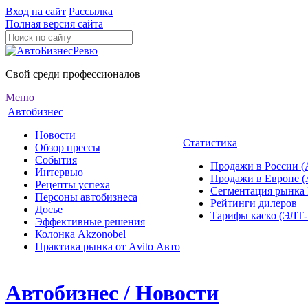
Вход на сайт
Рассылка
Полная версия сайта
Свой среди профессионалов
Меню
Автобизнес
Новости
Статистика
Обзор прессы
События
Продажи в России (
Интервью
Продажи в Европе 
Рецепты успеха
Сегментация рынка
Персоны автобизнеса
Рейтинги дилеров
Досье
Тарифы каско (ЭЛ
Эффективные решения
Колонка Akzonobel
Практика рынка от Аvito Авто
Автобизнес / Новости