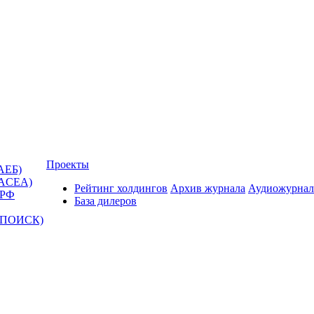
Проекты
АЕБ)
(ACEA)
Рейтинг холдингов
Архив журнала
Аудиожурнал
 РФ
База дилеров
Т-ПОИСК)