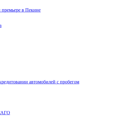
й премьере в Пекине
а
окредитовании автомобилей с пробегом
ОСАГО