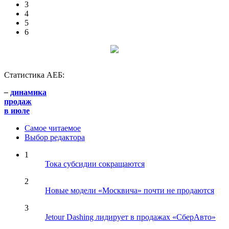
3
4
5
6
Статистика АЕБ:
–
динамика
продаж
в июле
Самое читаемое
Выбор редактора
1
Тока субсидии сокращаются
2
Новые модели «Москвича» почти не продаются
3
Jetour Dashing лидирует в продажах «СберАвто»