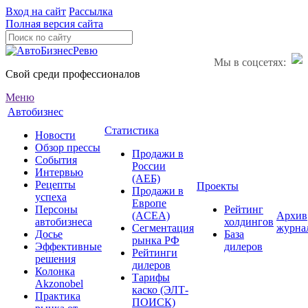
Вход на сайт
Рассылка
Полная версия сайта
Мы в соцсетях:
Свой среди профессионалов
Меню
Автобизнес
Статистика
Новости
Обзор прессы
Продажи в
События
России
Интервью
(АЕБ)
Рецепты
Проекты
Продажи в
успеха
Европе
Персоны
Рейтинг
(ACEA)
Архив
автобизнеса
холдингов
Сегментация
журна
Досье
База
рынка РФ
Эффективные
дилеров
Рейтинги
решения
дилеров
Колонка
Тарифы
Akzonobel
каско (ЭЛТ-
Практика
ПОИСК)