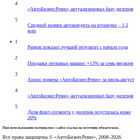
4
«АвтоБизнесРевю» актуализировал базу дилеров
5
Средний размер автокредита на вторичке – 1,2
млн
1
Рынок показал лучший результат с начала года
2
Продажи легковых машин: +13% за семь месяцев
3
Анонс номера «АвтоБизнесРевю» за июль-август
4
«АвтоБизнесРевю» актуализировал базу дилеров
5
Доля флит-сегмента у дилеров опустилась ниже
20%
При использовании материалов с сайта ссылка на источник обязательна.
Все права защищены © «АвтоБизнесРевю», 2008–2026.