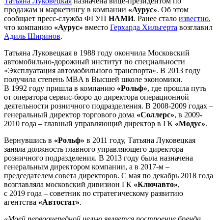
Татьяна Луковецкая
назначена вице-президентом по
продажам и маркетингу в компании
«Аурус»
. Об этом
сообщает пресс-служба ФГУП
НАМИ
. Ранее стало
известно
,
что компанию
«Аурус»
вместо
Герхарда Хильгерта
возглавил
Адиль Ширинов
.
Татьяна Луковецкая в 1988 году окончила Московский
автомобильно-дорожный институт по специальности
«Эксплуатация автомобильного транспорта». В 2013 году
получила степень MBA в Высшей школе экономики.
В 1992 году пришла в компанию
«Рольф»
, где прошла путь
от оператора сервис-бюро до директора операционной
деятельности розничного подразделения. В 2008-2009 годах –
генеральный директор торгового дома
«Соллерс»
, в 2009-
2010 года – главный управляющий директор в ГК
«Модус»
.
Вернувшись в
«Рольф»
в 2011 году, Татьяна Луковецкая
заняла должность главного управляющего директора
розничного подразделения. В 2013 году была назначена
генеральным директором компании, а в 2017-м –
председателем совета директоров. С мая по декабрь 2018 года
возглавляла московский дивизион ГК
«Ключавто»
,
с 2019 года – советник по стратегическому развитию
агентства
«Автостат»
.
«Моей первоочередной целью является построение бренда