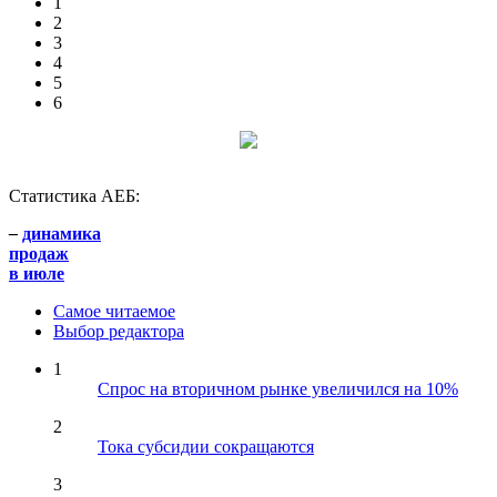
1
2
3
4
5
6
Статистика АЕБ:
–
динамика
продаж
в июле
Самое читаемое
Выбор редактора
1
Спрос на вторичном рынке увеличился на 10%
2
Тока субсидии сокращаются
3