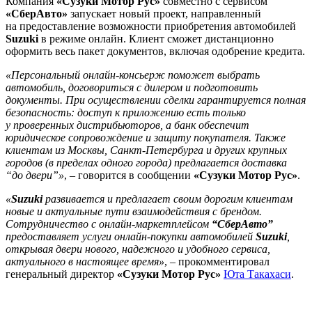
Компания
«Сузуки Мотор Рус»
совместно с сервисом
«СберАвто»
запускает новый проект, направленный
на предоставление возможности приобретения автомобилей
Suzuki
в режиме онлайн. Клиент сможет дистанционно
оформить весь пакет документов, включая одобрение кредита.
«Персональный онлайн-консьерж поможет выбрать
автомобиль, договориться с дилером и подготовить
документы. При осуществлении сделки гарантируется полная
безопасность: доступ к приложению есть только
у проверенных дистрибьюторов, а банк обеспечит
юридическое сопровождение и защиту покупателя. Также
клиентам из Москвы, Санкт-Петербурга и других крупных
городов (в пределах одного города) предлагается доставка
“до двери”»
, – говорится в сообщении
«Сузуки Мотор Рус»
.
«
Suzuki
развивается и предлагает своим дорогим клиентам
новые и актуальные пути взаимодействия с брендом.
Сотрудничество с онлайн-маркетплейсом
“СберАвто”
предоставляет услуги онлайн-покупки автомобилей
Suzuki
,
открывая двери нового, надежного и удобного сервиса,
актуального в настоящее время»
, – прокомментировал
генеральный директор
«Сузуки Мотор Рус»
Юта Такахаси
.