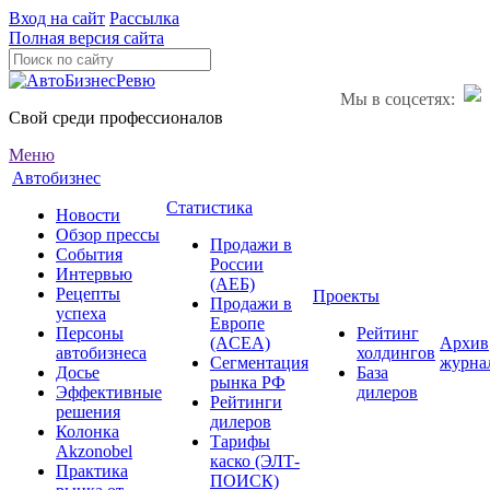
Вход на сайт
Рассылка
Полная версия сайта
Мы в соцсетях:
Свой среди профессионалов
Меню
Автобизнес
Статистика
Новости
Обзор прессы
Продажи в
События
России
Интервью
(АЕБ)
Рецепты
Проекты
Продажи в
успеха
Европе
Персоны
Рейтинг
(ACEA)
Архив
автобизнеса
холдингов
Сегментация
журна
Досье
База
рынка РФ
Эффективные
дилеров
Рейтинги
решения
дилеров
Колонка
Тарифы
Akzonobel
каско (ЭЛТ-
Практика
ПОИСК)