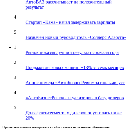
АвтоВАЗ рассчитывает на положительный
результат
4
Стартап «Кама» начал задерживать зарплаты
5
Назначен новый руководитель «Соллерс Алабуга»
1
Рынок показал лучший результат с начала года
2
Продажи легковых машин: +13% за семь месяцев
3
Анонс номера «АвтоБизнесРевю» за июль-август
4
«АвтоБизнесРевю» актуализировал базу дилеров
5
Доля флит-сегмента у дилеров опустилась ниже
20%
При использовании материалов с сайта ссылка на источник обязательна.