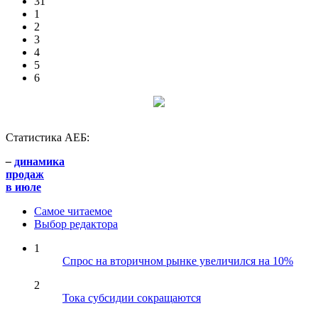
31
1
2
3
4
5
6
Статистика АЕБ:
–
динамика
продаж
в июле
Самое читаемое
Выбор редактора
1
Спрос на вторичном рынке увеличился на 10%
2
Тока субсидии сокращаются