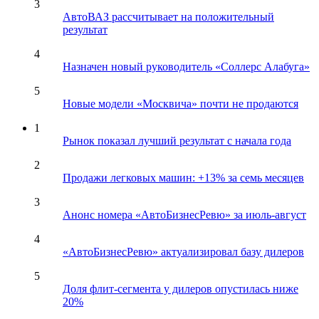
3
АвтоВАЗ рассчитывает на положительный
результат
4
Назначен новый руководитель «Соллерс Алабуга»
5
Новые модели «Москвича» почти не продаются
1
Рынок показал лучший результат с начала года
2
Продажи легковых машин: +13% за семь месяцев
3
Анонс номера «АвтоБизнесРевю» за июль-август
4
«АвтоБизнесРевю» актуализировал базу дилеров
5
Доля флит-сегмента у дилеров опустилась ниже
20%