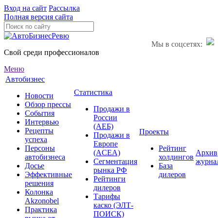
Вход на сайт
Рассылка
Полная версия сайта
Мы в соцсетях:
Свой среди профессионалов
Меню
Автобизнес
Статистика
Новости
Обзор прессы
Продажи в
События
России
Интервью
(АЕБ)
Рецепты
Проекты
Продажи в
успеха
Европе
Персоны
Рейтинг
(ACEA)
Архив
автобизнеса
холдингов
Сегментация
журна
Досье
База
рынка РФ
Эффективные
дилеров
Рейтинги
решения
дилеров
Колонка
Тарифы
Akzonobel
каско (ЭЛТ-
Практика
ПОИСК)