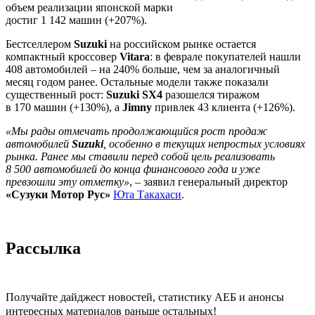
объем реализации японской марки
достиг 1 142 машин (+207%).
Бестселлером
Suzuki
на российском рынке остается
компактный кроссовер
Vitara
: в феврале покупателей нашли
408 автомобилей – на 240% больше, чем за аналогичный
месяц годом ранее. Остальные модели также показали
существенный рост:
Suzuki SX4
разошелся тиражом
в 170 машин (+130%), а
Jimny
привлек 43 клиента (+126%).
«Мы рады отмечать продолжающийся рост продаж
автомобилей
Suzuki
, особенно в текущих непростых условиях
рынка. Ранее мы ставили перед собой цель реализовать
8 500 автомобилей до конца финансового года и уже
превзошли эту отметку»
, – заявил генеральный директор
«Сузуки Мотор Рус»
Юта Такахаси
.
Рассылка
Получайте дайджест новостей, статистику АЕБ и анонсы
интересных материалов раньше остальных!