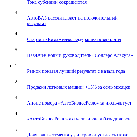
Тока субсидии сокращаются
3
АвтоВАЗ рассчитывает на положительный
результат
4
Стартап «Кама» начал задерживать зарплаты
5
Назначен новый руководитель «Соллерс Алабуга»
1
Рынок показал лучший результат с начала года
2
Продажи легковых машин: +13% за семь месяцев
3
Анонс номера «АвтоБизнесРевю» за июль-август
4
«АвтоБизнесРевю» актуализировал базу дилеров
5
Доля флит-сегмента у дилеров опустилась ниже