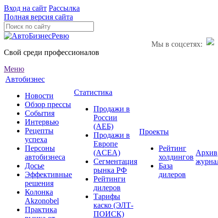
Вход на сайт
Рассылка
Полная версия сайта
Мы в соцсетях:
Свой среди профессионалов
Меню
Автобизнес
Статистика
Новости
Обзор прессы
Продажи в
События
России
Интервью
(АЕБ)
Рецепты
Проекты
Продажи в
успеха
Европе
Персоны
Рейтинг
(ACEA)
Архив
автобизнеса
холдингов
Сегментация
журна
Досье
База
рынка РФ
Эффективные
дилеров
Рейтинги
решения
дилеров
Колонка
Тарифы
Akzonobel
каско (ЭЛТ-
Практика
ПОИСК)