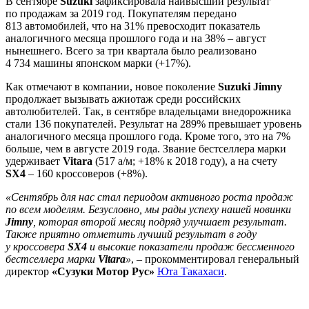
В сентябре
Suzuki
зафиксировала наивысший результат
по продажам за 2019 год. Покупателям передано
813 автомобилей, что на 31% превосходит показатель
аналогичного месяца прошлого года и на 38% – август
нынешнего. Всего за три квартала было реализовано
4 734 машины японском марки (+17%).
Как отмечают в компании, новое поколение
Suzuki Jimny
продолжает вызывать ажиотаж среди российских
автолюбителей. Так, в сентябре владельцами внедорожника
стали 136 покупателей. Результат на 289% превышает уровень
аналогичного месяца прошлого года. Кроме того, это на 7%
больше, чем в августе 2019 года. Звание бестселлера марки
удерживает
Vitara
(517 а/м; +18% к 2018 году), а на счету
SX4
– 160 кроссоверов (+8%).
«Сентябрь для нас стал периодом активного роста продаж
по всем моделям. Безусловно, мы рады успеху нашей новинки
Jimny
, которая второй месяц подряд улучшает результат.
Также приятно отметить лучший результат в году
у кроссовера
SX4
и высокие показатели продаж бессменного
бестселлера марки
Vitara
»
, – прокомментировал генеральный
директор
«Сузуки Мотор Рус»
Юта Такахаси
.