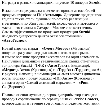
Награды в разных номинациях получили 10 дилеров
Suzuki
.
Выдающиеся результаты в сегменте продаж автомобилей
продемонстрировала ГК
«Автомир»
. Дочерние предприятия
группы также стали лучшими по объему реализации
в регионах и по сбыту запчастей, аксессуаров и моторного
масла – это салоны в Самаре и Москве соответственно.
Самым эффективным по продажам продукции
Suzuki
из одного дилерского центра оказался столичный
«АвтоГермес»
.
Новый партнер марки –
«Омега Моторс»
(Мурманск) –
получил сразу две награды: самая высокая доля рынка
и самые большие продажи аксессуаров на один автомобиль.
Наилучшей динамикой увеличения доли рынка отметились
три дилера
Suzuki
–
ТФК
(
«АвтоТракт»
, Владимир),
«Медведь Авто»
(Красноярск) и
«ТеррА»
(
«Территория А»
,
Иркутск). Наконец, в номинации «Самая высокая динамика
роста продаж» победу одержал
«Юг-Авто»
(Краснодар),
а в категории «Самый активный маркетинг» –
«Ринг-
С»
(Воронеж).
Помимо оценки лучших дилеров, дистрибьютор ежегодно
проводит соревнование по сервису
Suzuki Service Leaders
,
которое длится в течение всего года и определяет компании,