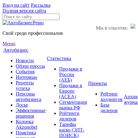
Вход на сайт
Рассылка
Полная версия сайта
Мы в соцсетях:
Свой среди профессионалов
Меню
Автобизнес
Статистика
Новости
Обзор прессы
Продажи в
События
России
Интервью
(АЕБ)
Рецепты
Проекты
Продажи в
успеха
Европе
Персоны
Рейтинг
(ACEA)
Архив
автобизнеса
холдингов
Сегментация
журна
Досье
База
рынка РФ
Эффективные
дилеров
Рейтинги
решения
дилеров
Колонка
Тарифы
Akzonobel
каско (ЭЛТ-
Практика
ПОИСК)