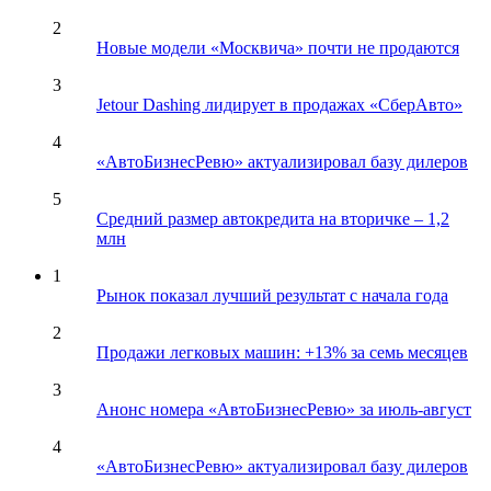
2
Новые модели «Москвича» почти не продаются
3
Jetour Dashing лидирует в продажах «СберАвто»
4
«АвтоБизнесРевю» актуализировал базу дилеров
5
Средний размер автокредита на вторичке – 1,2
млн
1
Рынок показал лучший результат с начала года
2
Продажи легковых машин: +13% за семь месяцев
3
Анонс номера «АвтоБизнесРевю» за июль-август
4
«АвтоБизнесРевю» актуализировал базу дилеров