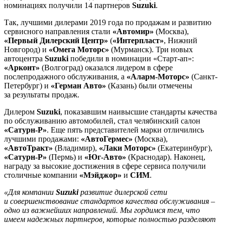
номинациях получили 14 партнеров
Suzuki
.
Так, лучшими дилерами 2019 года по продажам и развитию
сервисного направления стали
«Автомир»
(Москва),
«Первый Дилерский Центр»
(
«Интерпласт»
, Нижний
Новгород) и
«Омега Моторс»
(Мурманск). Три новых
автоцентра
Suzuki
победили в номинации «Старт-ап»:
«Арконт»
(Волгоград) оказался лидером в сфере
послепродажного обслуживания, а
«Аларм-Моторс»
(Санкт-
Петербург) и
«Герман Авто»
(Казань) были отмечены
за результаты продаж.
Дилером
Suzuki
, показавшим наивысшие стандарты качества
по обслуживанию автомобилей, стал челябинский салон
«Сатурн-Р»
. Еще пять представителей марки отличились
лучшими продажами:
«АвтоГермес»
(Москва),
«АвтоТракт»
(Владимир),
«Лаки Моторс»
(Екатеринбург),
«Сатурн-Р»
(Пермь) и
«Юг-Авто»
(Краснодар). Наконец,
награду за высокие достижения в сфере сервиса получили
столичные компании
«Мэйджор»
и
СИМ
.
«Для компании
Suzuki
развитие дилерской сети
и совершенствование стандартов качества обслуживания –
одно из важнейших направлений. Мы гордимся тем, что
имеем надежных партнеров, которые полностью разделяют