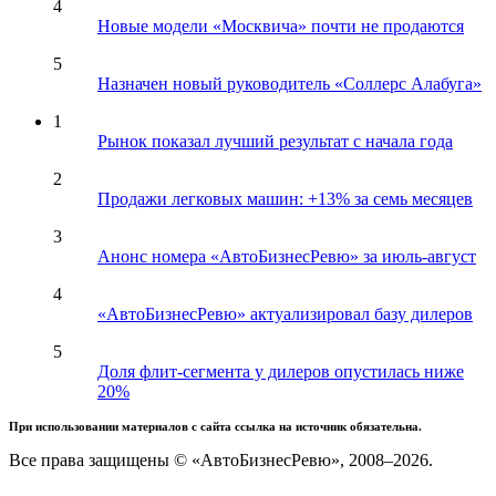
4
Новые модели «Москвича» почти не продаются
5
Назначен новый руководитель «Соллерс Алабуга»
1
Рынок показал лучший результат с начала года
2
Продажи легковых машин: +13% за семь месяцев
3
Анонс номера «АвтоБизнесРевю» за июль-август
4
«АвтоБизнесРевю» актуализировал базу дилеров
5
Доля флит-сегмента у дилеров опустилась ниже
20%
При использовании материалов с сайта ссылка на источник обязательна.
Все права защищены © «АвтоБизнесРевю», 2008–2026.