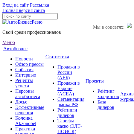
Вход на сайт
Рассылка
Полная версия сайта
Мы в соцсетях:
Свой среди профессионалов
Меню
Автобизнес
Статистика
Новости
Обзор прессы
Продажи в
События
России
Интервью
(АЕБ)
Рецепты
Проекты
Продажи в
успеха
Европе
Персоны
Рейтинг
(ACEA)
Архив
автобизнеса
холдингов
Сегментация
журна
Досье
База
рынка РФ
Эффективные
дилеров
Рейтинги
решения
дилеров
Колонка
Тарифы
Akzonobel
каско (ЭЛТ-
Практика
ПОИСК)