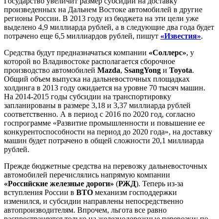
Государство увеличит размер субсидий на доставку
произведенных на Дальнем Востоке автомобилей в другие
регионы России. В 2013 году из бюджета на эти цели уже
выделено 4,9 миллиарда рублей, а в следующие два года будет
потрачено еще 6,5 миллиардов рублей, пишут
«Известия»
.
Средства будут предназначаться компании
«Соллерс»
, у
которой во Владивостоке располагается сборочное
производство автомобилей
Mazda
,
SsangYong
и
Toyota
.
Общий объем выпуска на дальневосточных площадках
холдинга в 2013 году ожидается на уровне 70 тысяч машин.
На 2014-2015 годы субсидии на транспортировку
запланированы в размере 3,18 и 3,37 миллиарда рублей
соответственно. А в период с 2016 по 2020 год, согласно
госпрограмме «Развитие промышленности и повышение ее
конкурентоспособности на период до 2020 года», на доставку
машин будет потрачено в общей сложности 20,1 миллиарда
рублей.
Прежде бюджетные средства на перевозку дальневосточных
автомобилей перечислялись напрямую компании
«Российские железные дороги»
(
РЖД
). Теперь из-за
вступления России в
ВТО
механизм господдержки
изменился, и субсидии направлены непосредственно
автопроизводителям. Впрочем, льгота все равно
распространяется только на железнодорожные перевозки: по