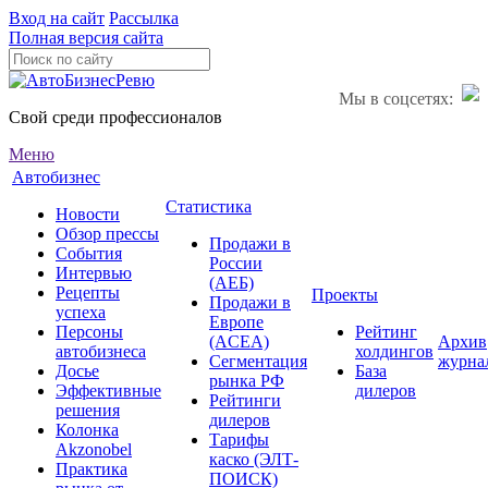
Вход на сайт
Рассылка
Полная версия сайта
Мы в соцсетях:
Свой среди профессионалов
Меню
Автобизнес
Статистика
Новости
Обзор прессы
Продажи в
События
России
Интервью
(АЕБ)
Рецепты
Проекты
Продажи в
успеха
Европе
Персоны
Рейтинг
(ACEA)
Архив
автобизнеса
холдингов
Сегментация
журна
Досье
База
рынка РФ
Эффективные
дилеров
Рейтинги
решения
дилеров
Колонка
Тарифы
Akzonobel
каско (ЭЛТ-
Практика
ПОИСК)