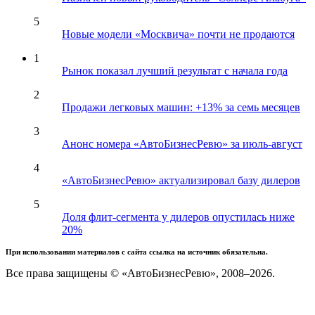
5
Новые модели «Москвича» почти не продаются
1
Рынок показал лучший результат с начала года
2
Продажи легковых машин: +13% за семь месяцев
3
Анонс номера «АвтоБизнесРевю» за июль-август
4
«АвтоБизнесРевю» актуализировал базу дилеров
5
Доля флит-сегмента у дилеров опустилась ниже
20%
При использовании материалов с сайта ссылка на источник обязательна.
Все права защищены © «АвтоБизнесРевю», 2008–2026.