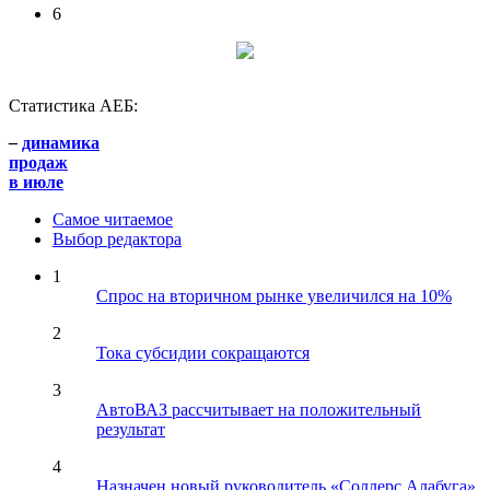
6
Статистика АЕБ:
–
динамика
продаж
в июле
Самое читаемое
Выбор редактора
1
Спрос на вторичном рынке увеличился на 10%
2
Тока субсидии сокращаются
3
АвтоВАЗ рассчитывает на положительный
результат
4
Назначен новый руководитель «Соллерс Алабуга»