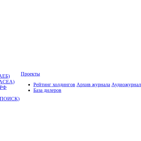
Проекты
АЕБ)
(ACEA)
Рейтинг холдингов
Архив журнала
Аудиожурнал
 РФ
База дилеров
Т-ПОИСК)