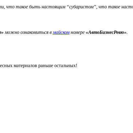
и, что такое быть настоящим “субаристом”, что такое настоя
р»
можно ознакомиться в
майском
номере
«АвтоБизнесРевю»
.
ресных материалов раньше остальных!