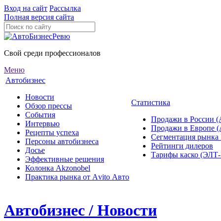
Вход на сайт
Рассылка
Полная версия сайта
Свой среди профессионалов
Меню
Автобизнес
Новости
Статистика
Обзор прессы
События
Продажи в России (
Интервью
Продажи в Европе 
Рецепты успеха
Сегментация рынка
Персоны автобизнеса
Рейтинги дилеров
Досье
Тарифы каско (ЭЛ
Эффективные решения
Колонка Akzonobel
Практика рынка от Аvito Авто
Автобизнес / Новости