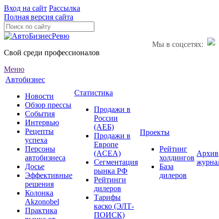
Вход на сайт
Рассылка
Полная версия сайта
Мы в соцсетях:
Свой среди профессионалов
Меню
Автобизнес
Статистика
Новости
Обзор прессы
Продажи в
События
России
Интервью
(АЕБ)
Рецепты
Проекты
Продажи в
успеха
Европе
Персоны
Рейтинг
(ACEA)
Архив
автобизнеса
холдингов
Сегментация
журна
Досье
База
рынка РФ
Эффективные
дилеров
Рейтинги
решения
дилеров
Колонка
Тарифы
Akzonobel
каско (ЭЛТ-
Практика
ПОИСК)