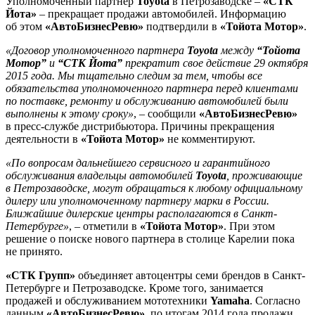
Уполномоченный партнер
Toyota
в Петрозаводске –
«СТК
Йота»
– прекращает продажи автомобилей. Информацию
об этом
«АвтоБизнесРевю»
подтвердили в
«Тойота Мотор»
.
«Договор уполномоченного партнера
Toyota
между
“Тойота
Мотор”
и
“СТК Йота”
прекратит свое действие 29 октября
2015 года. Мы тщательно следим за тем, чтобы все
обязательства уполномоченного партнера перед клиентами
по поставке, ремонту и обслуживанию автомобилей были
выполнены к этому сроку»
, – сообщили
«АвтоБизнесРевю»
в пресс-службе дистрибьютора. Причины прекращения
деятельности в
«Тойота Мотор»
не комментируют.
«По вопросам дальнейшего сервисного и гарантийного
обслуживания владельцы автомобилей
Toyota
, проживающие
в Петрозаводске, могут обращаться к любому официальному
дилеру или уполномоченному партнеру марки в России.
Ближайшие дилерские центры располагаются в Санкт-
Петербурге»
, – отметили в
«Тойота Мотор»
. При этом
решение о поиске нового партнера в столице Карелии пока
не принято.
«СТК Групп»
объединяет автоцентры семи брендов в Санкт-
Петербурге и Петрозаводске. Кроме того, занимается
продажей и обслуживанием мототехники
Yamaha
. Согласно
данным
«АвтоБизнесРевю»
, по итогам 2014 года продажи