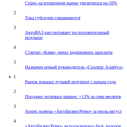
Спрос на вторичном рынке увеличился на 10%
2
Тока субсидии сокращаются
3
АвтоВАЗ рассчитывает на положительный
результат
4
Стартап «Кама» начал задерживать зарплаты
5
Назначен новый руководитель «Соллерс Алабуга»
1
Рынок показал лучший результат с начала года
2
Продажи легковых машин: +13% за семь месяцев
3
Анонс номера «АвтоБизнесРевю» за июль-август
4
«АвтоБизнесРевю» актуализировал базу дилеров