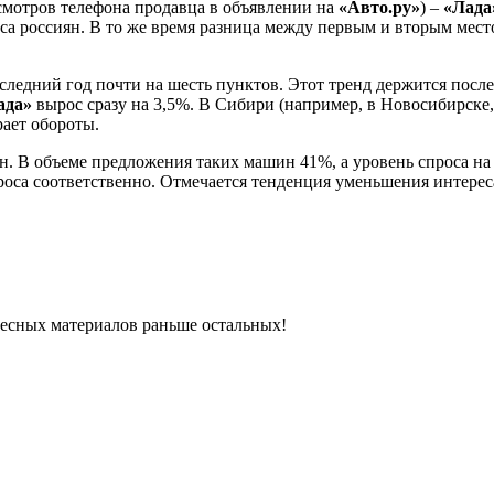
осмотров телефона продавца в объявлении на
«Авто.ру»
) –
«Лада
еса россиян. В то же время разница между первым и вторым мес
следний год почти на шесть пунктов. Этот тренд держится после
ада»
вырос сразу на 3,5%. В Сибири (например, в Новосибирске
ает обороты.
. В объеме предложения таких машин 41%, а уровень спроса на 
са соответственно. Отмечается тенденция уменьшения интереса 
ресных материалов раньше остальных!