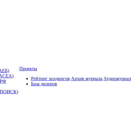
Проекты
АЕБ)
(ACEA)
Рейтинг холдингов
Архив журнала
Аудиожурнал
 РФ
База дилеров
Т-ПОИСК)