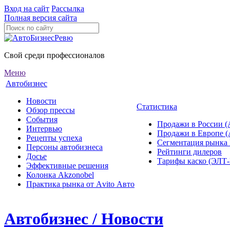
Вход на сайт
Рассылка
Полная версия сайта
Свой среди профессионалов
Меню
Автобизнес
Новости
Статистика
Обзор прессы
События
Продажи в России (
Интервью
Продажи в Европе 
Рецепты успеха
Сегментация рынка
Персоны автобизнеса
Рейтинги дилеров
Досье
Тарифы каско (ЭЛ
Эффективные решения
Колонка Akzonobel
Практика рынка от Аvito Авто
Автобизнес / Новости