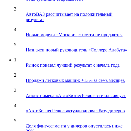
3
АвтоВАЗ рассчитывает на положительный
результат
4
Новые модели «Москвича» почти не продаются
5
Назначен новый руководитель «Соллерс Алабуга»
1
Рынок показал лучший результат с начала года
2
Продажи легковых машин: +13% за семь месяцев
3
Анонс номера «АвтоБизнесРевю» за июль-август
4
«АвтоБизнесРевю» актуализировал базу дилеров
5
Доля флит-сегмента у дилеров опустилась ниже