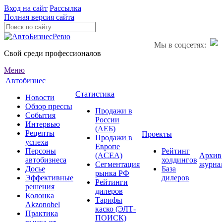
Вход на сайт
Рассылка
Полная версия сайта
Мы в соцсетях:
Свой среди профессионалов
Меню
Автобизнес
Статистика
Новости
Обзор прессы
Продажи в
События
России
Интервью
(АЕБ)
Рецепты
Проекты
Продажи в
успеха
Европе
Персоны
Рейтинг
(ACEA)
Архив
автобизнеса
холдингов
Сегментация
журна
Досье
База
рынка РФ
Эффективные
дилеров
Рейтинги
решения
дилеров
Колонка
Тарифы
Akzonobel
каско (ЭЛТ-
Практика
ПОИСК)