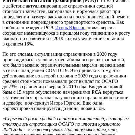
Российский союз автостраховщиков
(
РСА
) с 15 марта ввел
в действие актуализированные справочники средней
стоимости запчастей, материалов и нормочаса работ при
определении размера расходов на восстановительный ремонт
в отношении поврежденного транспортного средства. Как
сообщил президент
РСА
Игорь Юргенс
, новая версия
сохраняет наметившуюся в прошлом году тенденцию к росту
выплат: по сравнению с 2019 годом увеличение составило
в среднем 16%.
По его словам, актуализация справочников в 2020 году
производилась в условиях нестабильного рынка запчастей,
что было вызвано ограничительными мерами, введенными
в связи с пандемией COVID-19. Это привело к тому, что
действовавшие во второй половине 2020 года справочники
средней стоимости показывали рост выплат по ОСАГО
до 23% в сравнении с версией 2019 года. Введение новой
базы с 15 марта обусловлено намерениями
РСА
вернуться
к устоявшейся практике актуализации справочников в июне
и декабре, подчеркнул Игорь Юргенс. Еще одна
корректировка планируется до июня, добавил он.
«Серьезный рост средней стоимости запчастей, с которым
столкнулись страховщики ОСАГО по итогам кризисного
2020 года, – вызов для рынка. При этом мы видим, что
несмотря на этот рост, страховщикам пока удается