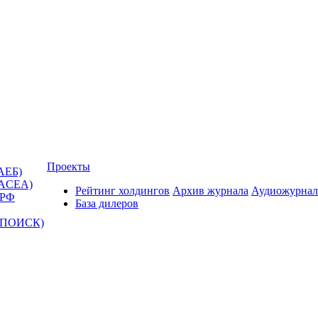
Проекты
АЕБ)
(ACEA)
Рейтинг холдингов
Архив журнала
Аудиожурнал
 РФ
База дилеров
Т-ПОИСК)