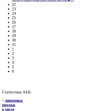
22
23
24
25
26
27
28
29
30
31
1
2
3
4
5
6
Статистика АЕБ:
–
динамика
продаж
в июле