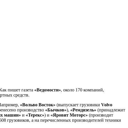
Как пишет газета
«Ведомости»
, около 170 компаний,
ртных средств.
 Например,
«Вольво Восток»
(выпускает грузовики
Volvo
еренесено производство
«Бычков»
),
«Ремдизель»
(принадлежит
их машин»
и
«
Терекс
»
) и
«Яровит Моторс»
(производит
 608 грузовиков, а на перечисленных производителей техники