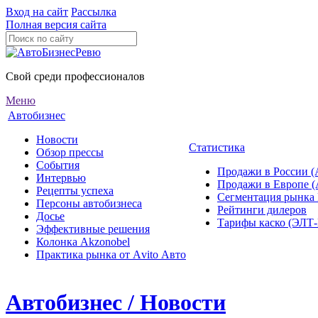
Вход на сайт
Рассылка
Полная версия сайта
Свой среди профессионалов
Меню
Автобизнес
Новости
Статистика
Обзор прессы
События
Продажи в России (
Интервью
Продажи в Европе 
Рецепты успеха
Сегментация рынка
Персоны автобизнеса
Рейтинги дилеров
Досье
Тарифы каско (ЭЛ
Эффективные решения
Колонка Akzonobel
Практика рынка от Аvito Авто
Автобизнес / Новости