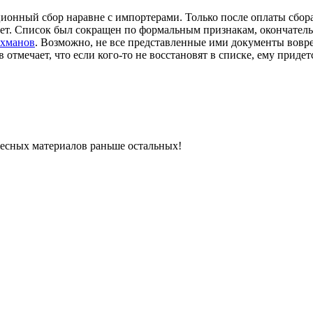
ионный сбор наравне с импортерами. Только после оплаты сбо
чет. Список был сокращен по формальным признакам, окончатель
ахманов
. Возможно, не все представленные ими документы вовр
отмечает, что если кого-то не восстановят в списке, ему приде
ресных материалов раньше остальных!