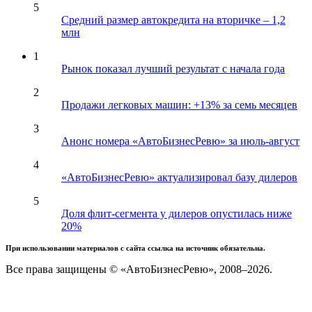
5
Средний размер автокредита на вторичке – 1,2
млн
1
Рынок показал лучший результат с начала года
2
Продажи легковых машин: +13% за семь месяцев
3
Анонс номера «АвтоБизнесРевю» за июль-август
4
«АвтоБизнесРевю» актуализировал базу дилеров
5
Доля флит-сегмента у дилеров опустилась ниже
20%
При использовании материалов с сайта ссылка на источник обязательна.
Все права защищены © «АвтоБизнесРевю», 2008–2026.