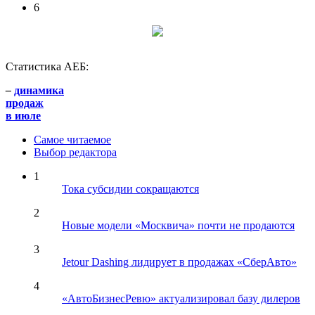
6
Статистика АЕБ:
–
динамика
продаж
в июле
Самое читаемое
Выбор редактора
1
Тока субсидии сокращаются
2
Новые модели «Москвича» почти не продаются
3
Jetour Dashing лидирует в продажах «СберАвто»
4
«АвтоБизнесРевю» актуализировал базу дилеров