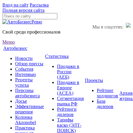
Вход на сайт
Рассылка
Полная версия сайта
Мы в соцсетях:
Свой среди профессионалов
Меню
Автобизнес
Статистика
Новости
Обзор прессы
Продажи в
События
России
Интервью
(АЕБ)
Рецепты
Проекты
Продажи в
успеха
Европе
Персоны
Рейтинг
(ACEA)
Архив
автобизнеса
холдингов
Сегментация
журна
Досье
База
рынка РФ
Эффективные
дилеров
Рейтинги
решения
дилеров
Колонка
Тарифы
Akzonobel
каско (ЭЛТ-
Практика
ПОИСК)