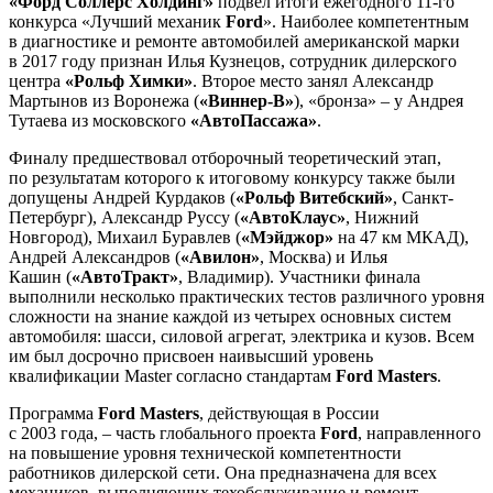
«Форд Соллерс Холдинг»
подвел итоги ежегодного 11-го
конкурса «Лучший механик
Ford
». Наиболее компетентным
в диагностике и ремонте автомобилей американской марки
в 2017 году признан Илья Кузнецов, сотрудник дилерского
центра
«Рольф Химки»
. Второе место занял Александр
Мартынов из Воронежа (
«Виннер-В»
), «бронза» – у Андрея
Тутаева из московского
«АвтоПассажа»
.
Финалу предшествовал отборочный теоретический этап,
по результатам которого к итоговому конкурсу также были
допущены Андрей Курдаков (
«Рольф Витебский»
, Санкт-
Петербург), Александр Руссу (
«АвтоКлаус»
, Нижний
Новгород), Михаил Буравлев (
«Мэйджор»
на 47 км МКАД),
Андрей Александров (
«Авилон»
, Москва) и Илья
Кашин (
«АвтоТракт»
, Владимир). Участники финала
выполнили несколько практических тестов различного уровня
сложности на знание каждой из четырех основных систем
автомобиля: шасси, силовой агрегат, электрика и кузов. Всем
им был досрочно присвоен наивысший уровень
квалификации Master согласно стандартам
Ford Masters
.
Программа
Ford Masters
, действующая в России
с 2003 года, – часть глобального проекта
Ford
, направленного
на повышение уровня технической компетентности
работников дилерской сети. Она предназначена для всех
механиков, выполняющих техобслуживание и ремонт