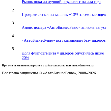
Рынок показал лучший результат с начала года
2
Продажи легковых машин: +13% за семь месяцев
3
Анонс номера «АвтоБизнесРевю» за июль-август
4
«АвтоБизнесРевю» актуализировал базу дилеров
5
Доля флит-сегмента у дилеров опустилась ниже
20%
При использовании материалов с сайта ссылка на источник обязательна.
Все права защищены © «АвтоБизнесРевю», 2008–2026.