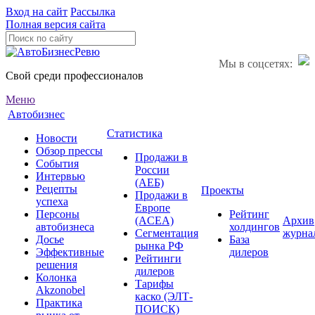
Вход на сайт
Рассылка
Полная версия сайта
Мы в соцсетях:
Свой среди профессионалов
Меню
Автобизнес
Статистика
Новости
Обзор прессы
Продажи в
События
России
Интервью
(АЕБ)
Рецепты
Проекты
Продажи в
успеха
Европе
Персоны
Рейтинг
(ACEA)
Архив
автобизнеса
холдингов
Сегментация
журна
Досье
База
рынка РФ
Эффективные
дилеров
Рейтинги
решения
дилеров
Колонка
Тарифы
Akzonobel
каско (ЭЛТ-
Практика
ПОИСК)