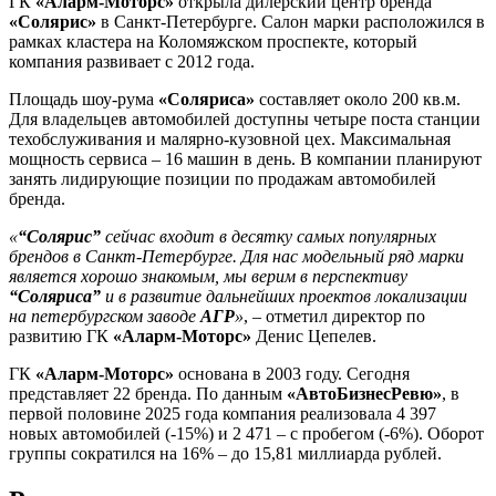
ГК
«Аларм-Моторс»
открыла дилерский центр бренда
«Солярис»
в Санкт-Петербурге. Салон марки расположился в
рамках кластера на Коломяжском проспекте, который
компания развивает с 2012 года.
Площадь шоу-рума
«Соляриса»
составляет около 200 кв.м.
Для владельцев автомобилей доступны четыре поста станции
техобслуживания и малярно-кузовной цех. Максимальная
мощность сервиса – 16 машин в день. В компании планируют
занять лидирующие позиции по продажам автомобилей
бренда.
«
“Солярис”
сейчас входит в десятку самых популярных
брендов в Санкт-Петербурге. Для нас модельный ряд марки
является хорошо знакомым, мы верим в перспективу
“Соляриса”
и в развитие дальнейших проектов локализации
на петербургском заводе
АГР
»
, – отметил директор по
развитию ГК
«Аларм-Моторс»
Денис Цепелев.
ГК
«Аларм-Моторс»
основана в 2003 году. Сегодня
представляет 22 бренда. По данным
«АвтоБизнесРевю»
, в
первой половине 2025 года компания реализовала 4 397
новых автомобилей (-15%) и 2 471 – с пробегом (-6%). Оборот
группы сократился на 16% – до 15,81 миллиарда рублей.