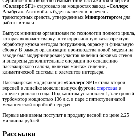
Серийное производство семиместной пассажирской версии
«Соллерс SF1»
стартовало на мощностях завода
«Соллерс
Алабуга»
. Автомобиль будет включен в перечень
транспортных средств, утвержденных
Минпромторгом
для
работы в такси.
Выпуск минивэна организован по технологии полного цикла,
которая включает сварку, антикоррозионную катафорезную
обработку кузова методом погружения, окраску и финальную
сборку. В рамках организации производства новой модели на
заводе был модернизирован участок вклейки боковых стекол
и внедрены дополнительные операции по оснащению
пассажирского салона, включая монтаж сидений,
климатической системы и элементов интерьера.
Пассажирская модификация
«Соллерс SF1»
стала второй
версией в линейке модели: выпуск фургона
стартовал
в
апреле прошлого года. Под капотом установлен 1,5-литровый
турбомотор мощностью 136 л.с. в паре с пятиступенчатой
механической коробкой передач.
Первые минивэны поступят в продажу весной по цене 2,25
миллиона рублей.
Рассылка