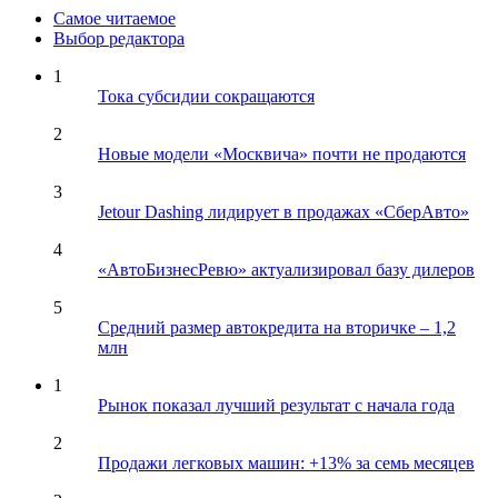
Самое читаемое
Выбор редактора
1
Тока субсидии сокращаются
2
Новые модели «Москвича» почти не продаются
3
Jetour Dashing лидирует в продажах «СберАвто»
4
«АвтоБизнесРевю» актуализировал базу дилеров
5
Средний размер автокредита на вторичке – 1,2
млн
1
Рынок показал лучший результат с начала года
2
Продажи легковых машин: +13% за семь месяцев