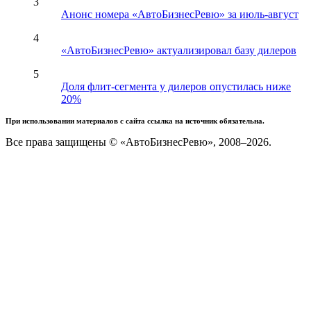
3
Анонс номера «АвтоБизнесРевю» за июль-август
4
«АвтоБизнесРевю» актуализировал базу дилеров
5
Доля флит-сегмента у дилеров опустилась ниже
20%
При использовании материалов с сайта ссылка на источник обязательна.
Все права защищены © «АвтоБизнесРевю», 2008–2026.