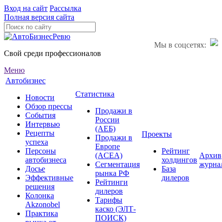
Вход на сайт
Рассылка
Полная версия сайта
Мы в соцсетях:
Свой среди профессионалов
Меню
Автобизнес
Статистика
Новости
Обзор прессы
Продажи в
События
России
Интервью
(АЕБ)
Рецепты
Проекты
Продажи в
успеха
Европе
Персоны
Рейтинг
(ACEA)
Архив
автобизнеса
холдингов
Сегментация
журна
Досье
База
рынка РФ
Эффективные
дилеров
Рейтинги
решения
дилеров
Колонка
Тарифы
Akzonobel
каско (ЭЛТ-
Практика
ПОИСК)