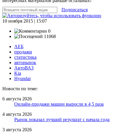
интересных материалов раньше остальных!
Подписаться
10 ноября 2015 | 15:07
0
11068
АЕБ
продажи
статистика
авторынок
АвтоВАЗ
Kia
Hyundai
Новости по теме:
6 августа 2026
Онлайн-продажи машин выросли в 4,5 раза
4 августа 2026
Рынок показал лучший результат с начала года
3 августа 2026