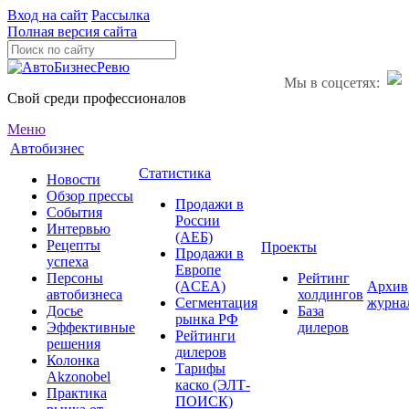
Вход на сайт
Рассылка
Полная версия сайта
Мы в соцсетях:
Свой среди профессионалов
Меню
Автобизнес
Статистика
Новости
Обзор прессы
Продажи в
События
России
Интервью
(АЕБ)
Рецепты
Проекты
Продажи в
успеха
Европе
Персоны
Рейтинг
(ACEA)
Архив
автобизнеса
холдингов
Сегментация
журна
Досье
База
рынка РФ
Эффективные
дилеров
Рейтинги
решения
дилеров
Колонка
Тарифы
Akzonobel
каско (ЭЛТ-
Практика
ПОИСК)