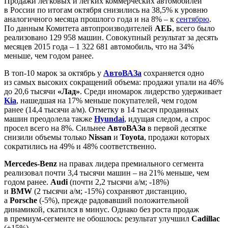
Продажи легковых и легких коммерческих автомобилей
в России по итогам октября снизились на 38,5% к уровню
аналогичного месяца прошлого года и на 8% – к
сентябрю
.
По данным Комитета автопроизводителей
АЕБ
, всего было
реализовано 129 958 машин. Совокупный результат за десять
месяцев 2015 года – 1 322 681 автомобиль, что на 34%
меньше, чем годом ранее.
В топ-10 марок за октябрь у
АвтоВАЗа
сохраняется одно
из самых высоких сокращений объема: продажи упали на 46%
до 20,6 тысячи
«Лад»
. Среди иномарок лидерство удерживает
Kia
, нашедшая на 17% меньше покупателей, чем годом
ранее (14,4 тысячи а/м). Отметку в 14 тысяч проданных
машин преодолела также
Hyundai
, идущая следом, а спрос
просел всего на 8%. Сильнее
АвтоВАЗа
в первой десятке
снизили объемы только
Nissan
и
Toyota
, продажи которых
сократились на 49% и 48% соответственно.
Mercedes-Benz
на правах лидера премиального сегмента
реализовал почти 3,4 тысячи машин – на 21% меньше, чем
годом ранее.
Audi
(почти 2,2 тысячи а/м; -18%)
и
BMW
(2 тысячи а/м; -15%) сохраняют дистанцию,
а
Porsche
(-5%), прежде радовавший положительной
динамикой, скатился в минус. Однако без роста продаж
в премиум-сегменте не обошлось: результат улучшил
Cadillac
(+15%).