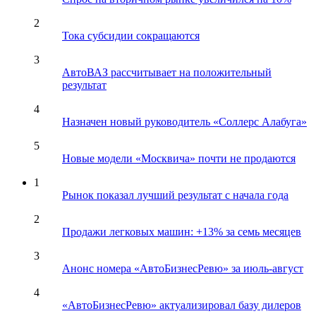
2
Тока субсидии сокращаются
3
АвтоВАЗ рассчитывает на положительный
результат
4
Назначен новый руководитель «Соллерс Алабуга»
5
Новые модели «Москвича» почти не продаются
1
Рынок показал лучший результат с начала года
2
Продажи легковых машин: +13% за семь месяцев
3
Анонс номера «АвтоБизнесРевю» за июль-август
4
«АвтоБизнесРевю» актуализировал базу дилеров