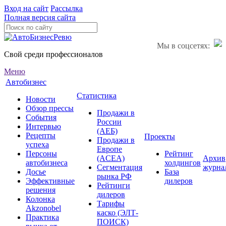
Вход на сайт
Рассылка
Полная версия сайта
Мы в соцсетях:
Свой среди профессионалов
Меню
Автобизнес
Статистика
Новости
Обзор прессы
Продажи в
События
России
Интервью
(АЕБ)
Рецепты
Проекты
Продажи в
успеха
Европе
Персоны
Рейтинг
(ACEA)
Архив
автобизнеса
холдингов
Сегментация
журна
Досье
База
рынка РФ
Эффективные
дилеров
Рейтинги
решения
дилеров
Колонка
Тарифы
Akzonobel
каско (ЭЛТ-
Практика
ПОИСК)