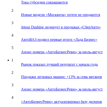
Тока субсидии сокращаются
2
Новые модели «Москвича» почти не продаются
3
Jetour Dashing лидирует в продажах «СберАвто»
4
АвтоВАЗ подвел первые итоги «Лада Бизнес»
5
Анонс номера «АвтоБизнесРевю» за июль-август
1
Рынок показал лучший результат с начала года
2
Продажи легковых машин: +13% за семь месяцев
3
Анонс номера «АвтоБизнесРевю» за июль-август
4
«АвтоБизнесРевю» актуализировал базу дилеров