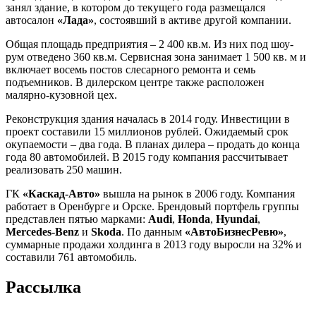
занял здание, в котором до текущего года размещался
автосалон
«Лада»
, состоявший в активе другой компании.
Общая площадь предприятия – 2 400 кв.м. Из них под шоу-
рум отведено 360 кв.м. Сервисная зона занимает 1 500 кв. м и
включает восемь постов слесарного ремонта и семь
подъемников. В дилерском центре также расположен
малярно-кузовной цех.
Реконструкция здания началась в 2014 году. Инвестиции в
проект составили 15 миллионов рублей. Ожидаемый срок
окупаемости – два года. В планах дилера – продать до конца
года 80 автомобилей. В 2015 году компания рассчитывает
реализовать 250 машин.
ГК
«Каскад-Авто»
вышла на рынок в 2006 году. Компания
работает в Оренбурге и Орске. Брендовый портфель группы
представлен пятью марками:
Audi
,
Honda
,
Hyundai
,
Mercedes-Benz
и
Skoda
. По данным
«АвтоБизнесРевю»
,
суммарные продажи холдинга в 2013 году выросли на 32% и
составили 761 автомобиль.
Рассылка