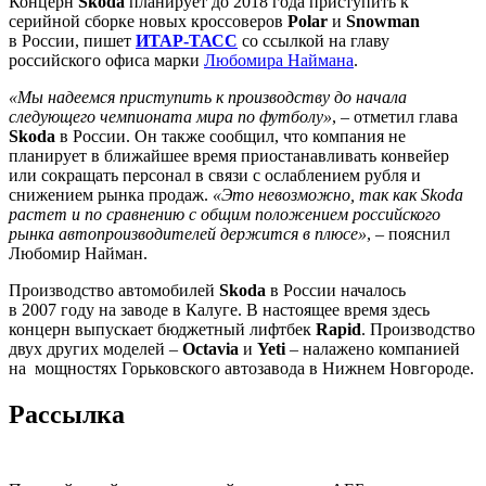
Концерн
Skoda
планирует до 2018 года приступить к
серийной сборке новых кроссоверов
Polar
и
Snowman
в России, пишет
ИТАР-ТАСС
со ссылкой на главу
российского офиса марки
Любомира Наймана
.
«Мы надеемся приступить к производству до начала
следующего чемпионата мира по футболу»
, – отметил глава
Skoda
в России. Он также сообщил, что компания не
планирует в ближайшее время приостанавливать конвейер
или сокращать персонал в связи с ослаблением рубля и
снижением рынка продаж.
«Это невозможно, так как Skoda
растет и по сравнению с общим положением российского
рынка автопроизводителей держится в плюсе»
, – пояснил
Любомир Найман.
Производство автомобилей
Skoda
в России началось
в 2007 году на заводе в Калуге. В настоящее время здесь
концерн выпускает бюджетный лифтбек
Rapid
. Производство
двух других моделей –
Octavia
и
Yeti
– налажено компанией
на мощностях Горьковского автозавода в Нижнем Новгороде.
Рассылка