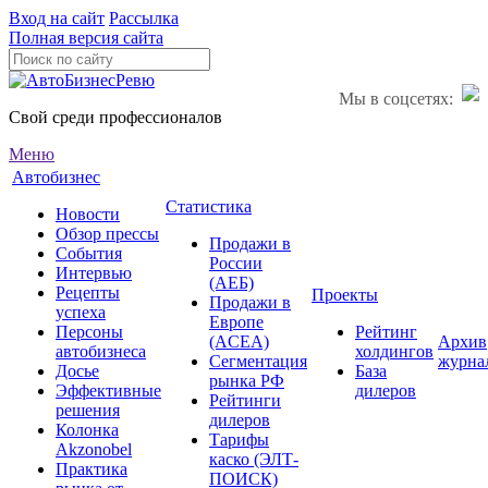
Вход на сайт
Рассылка
Полная версия сайта
Мы в соцсетях:
Свой среди профессионалов
Меню
Автобизнес
Статистика
Новости
Обзор прессы
Продажи в
События
России
Интервью
(АЕБ)
Рецепты
Проекты
Продажи в
успеха
Европе
Персоны
Рейтинг
(ACEA)
Архив
автобизнеса
холдингов
Сегментация
журна
Досье
База
рынка РФ
Эффективные
дилеров
Рейтинги
решения
дилеров
Колонка
Тарифы
Akzonobel
каско (ЭЛТ-
Практика
ПОИСК)