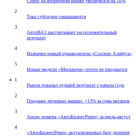
Спрос на вторичном рынке увеличился на 10%
2
Тока субсидии сокращаются
3
АвтоВАЗ рассчитывает на положительный
результат
4
Назначен новый руководитель «Соллерс Алабуга»
5
Новые модели «Москвича» почти не продаются
1
Рынок показал лучший результат с начала года
2
Продажи легковых машин: +13% за семь месяцев
3
Анонс номера «АвтоБизнесРевю» за июль-август
4
«АвтоБизнесРевю» актуализировал базу дилеров