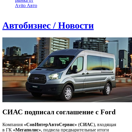
рынка от
Аvito Авто
Автобизнес / Новости
СИАС подписал соглашение с Ford
Компания
«СовИнтерАвтоСервис»
(
СИАС
), входящая
в ГК
«Мегаполис»
, подвела предварительные итоги