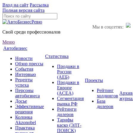
Вход на сайт
Рассылка
Полная версия сайта
Мы в соцсетях:
Свой среди профессионалов
Меню
Автобизнес
Статистика
Новости
Обзор прессы
Продажи в
События
России
Интервью
(АЕБ)
Рецепты
Проекты
Продажи в
успеха
Европе
Персоны
Рейтинг
(ACEA)
Архив
автобизнеса
холдингов
Сегментация
журна
Досье
База
рынка РФ
Эффективные
дилеров
Рейтинги
решения
дилеров
Колонка
Тарифы
Akzonobel
каско (ЭЛТ-
Практика
ПОИСК)