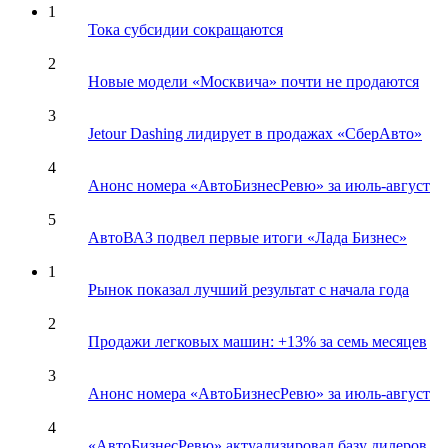
1
Тока субсидии сокращаются
2
Новые модели «Москвича» почти не продаются
3
Jetour Dashing лидирует в продажах «СберАвто»
4
Анонс номера «АвтоБизнесРевю» за июль-август
5
АвтоВАЗ подвел первые итоги «Лада Бизнес»
1
Рынок показал лучший результат с начала года
2
Продажи легковых машин: +13% за семь месяцев
3
Анонс номера «АвтоБизнесРевю» за июль-август
4
«АвтоБизнесРевю» актуализировал базу дилеров