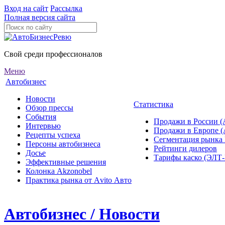
Вход на сайт
Рассылка
Полная версия сайта
Свой среди профессионалов
Меню
Автобизнес
Новости
Статистика
Обзор прессы
События
Продажи в России (
Интервью
Продажи в Европе 
Рецепты успеха
Сегментация рынка
Персоны автобизнеса
Рейтинги дилеров
Досье
Тарифы каско (ЭЛ
Эффективные решения
Колонка Akzonobel
Практика рынка от Аvito Авто
Автобизнес / Новости