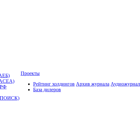
Проекты
АЕБ)
(ACEA)
Рейтинг холдингов
Архив журнала
Аудиожурнал
 РФ
База дилеров
Т-ПОИСК)