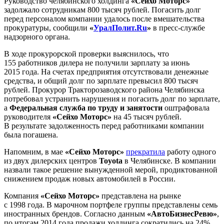
Руководство челябинского холдинга
«Сейхо Моторс»
задолжало сотрудникам 800 тысяч рублей. Погасить долг
перед персоналом компании удалось после вмешательства
прокуратуры, сообщили
«
УралПолит.Ru
»
в пресс-службе
надзорного органа.
В ходе прокурорской проверки выяснилось, что
155 работников дилера не получили зарплату за июнь
2015 года. На счетах предприятия отсутствовали денежные
средства, и общий долг по зарплате превысил 800 тысяч
рублей. Прокурор Тракторозаводского района Челябинска
потребовал устранить нарушения и погасить долг по зарплате,
а
Федеральная служба по труду и занятости
оштрафовала
руководителя
«Сейхо Моторс»
на 45 тысяч рублей.
В результате задолженность перед работниками компании
была погашена.
Напомним, в мае
«Сейхо Моторс»
прекратила
работу одного
из двух дилерских центров
Toyota
в Челябинске. В компании
назвали такое решение вынужденной мерой, продиктованной
снижением продаж новых автомобилей в России.
Компания
«Сейхо Моторс»
представлена на рынке
с 1998 года. В марочном портфеле группы представлены семь
иностранных брендов. Согласно данным
«АвтоБизнесРевю»
,
по итогам 2014 года продажи холдинга сократились на 24%