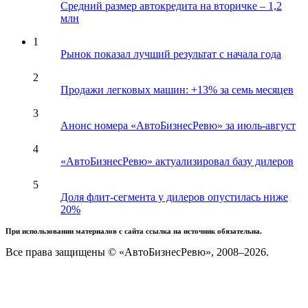
Средний размер автокредита на вторичке – 1,2
млн
1
Рынок показал лучший результат с начала года
2
Продажи легковых машин: +13% за семь месяцев
3
Анонс номера «АвтоБизнесРевю» за июль-август
4
«АвтоБизнесРевю» актуализировал базу дилеров
5
Доля флит-сегмента у дилеров опустилась ниже
20%
При использовании материалов с сайта ссылка на источник обязательна.
Все права защищены © «АвтоБизнесРевю», 2008–2026.