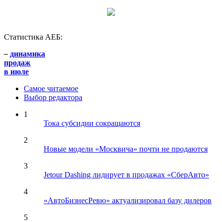
Статистика АЕБ:
–
динамика
продаж
в июле
Самое читаемое
Выбор редактора
1
Тока субсидии сокращаются
2
Новые модели «Москвича» почти не продаются
3
Jetour Dashing лидирует в продажах «СберАвто»
4
«АвтоБизнесРевю» актуализировал базу дилеров
5