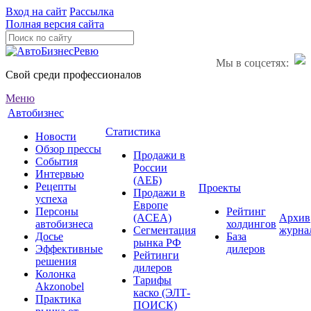
Вход на сайт
Рассылка
Полная версия сайта
Мы в соцсетях:
Свой среди профессионалов
Меню
Автобизнес
Статистика
Новости
Обзор прессы
Продажи в
События
России
Интервью
(АЕБ)
Рецепты
Проекты
Продажи в
успеха
Европе
Персоны
Рейтинг
(ACEA)
Архив
автобизнеса
холдингов
Сегментация
журна
Досье
База
рынка РФ
Эффективные
дилеров
Рейтинги
решения
дилеров
Колонка
Тарифы
Akzonobel
каско (ЭЛТ-
Практика
ПОИСК)