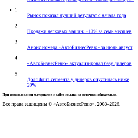
1
Рынок показал лучший результат с начала года
2
Продажи легковых машин: +13% за семь месяцев
3
Анонс номера «АвтоБизнесРевю» за июль-август
4
«АвтоБизнесРевю» актуализировал базу дилеров
5
Доля флит-сегмента у дилеров опустилась ниже
20%
При использовании материалов с сайта ссылка на источник обязательна.
Все права защищены © «АвтоБизнесРевю», 2008–2026.