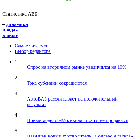
Статистика АЕБ:
–
динамика
продаж
в июле
Самое читаемое
Выбор редактора
1
Спрос на вторичном рынке увеличился на 10%
2
Тока субсидии сокращаются
3
АвтоВАЗ рассчитывает на положительный
результат
4
Новые модели «Москвича» почти не продаются
5
Назначен новый руководитель «Соллерс Алабуга»