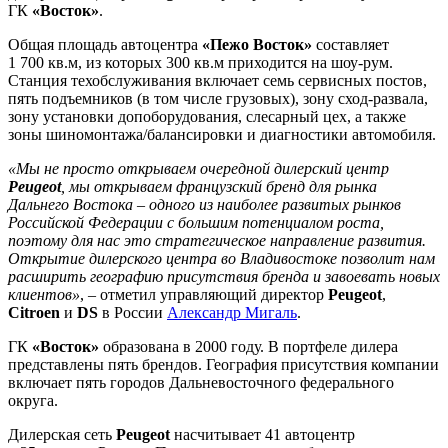
ГК
«Восток»
.
Общая площадь автоцентра
«Пежо Восток»
составляет
1 700 кв.м, из которых 300 кв.м приходится на шоу-рум.
Станция техобслуживания включает семь сервисных постов,
пять подъемников (в том числе грузовых), зону сход-развала,
зону установки допоборудования, слесарный цех, а также
зоны шиномонтажа/балансировки и диагностики автомобиля.
«Мы не просто открываем очередной дилерский центр
Peugeot
, мы открываем французский бренд для рынка
Дальнего Востока – одного из наиболее развитых рынков
Российской Федерации с большим потенциалом роста,
поэтому для нас это стратегическое направление развития.
Открытие дилерского центра во Владивостоке позволит нам
расширить географию присутствия бренда и завоевать новых
клиентов»
, – отметил управляющий директор
Peugeot
,
Citroen
и
DS
в России
Александр Мигаль
.
ГК
«Восток»
образована в 2000 году. В портфеле дилера
представлены пять брендов. География присутствия компании
включает пять городов Дальневосточного федерального
округа.
Дилерская сеть
Peugeot
насчитывает 41 автоцентр