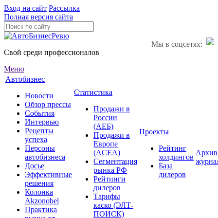
Вход на сайт
Рассылка
Полная версия сайта
Мы в соцсетях:
Свой среди профессионалов
Меню
Автобизнес
Статистика
Новости
Обзор прессы
Продажи в
События
России
Интервью
(АЕБ)
Рецепты
Проекты
Продажи в
успеха
Европе
Персоны
Рейтинг
(ACEA)
Архив
автобизнеса
холдингов
Сегментация
журна
Досье
База
рынка РФ
Эффективные
дилеров
Рейтинги
решения
дилеров
Колонка
Тарифы
Akzonobel
каско (ЭЛТ-
Практика
ПОИСК)