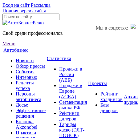
Вход на сайт
Рассылка
Полная версия сайта
Мы в соцсетях:
Свой среди профессионалов
Меню
Автобизнес
Статистика
Новости
Обзор прессы
Продажи в
События
России
Интервью
(АЕБ)
Рецепты
Проекты
Продажи в
успеха
Европе
Персоны
Рейтинг
(ACEA)
Архив
автобизнеса
холдингов
Сегментация
журна
Досье
База
рынка РФ
Эффективные
дилеров
Рейтинги
решения
дилеров
Колонка
Тарифы
Akzonobel
каско (ЭЛТ-
Практика
ПОИСК)