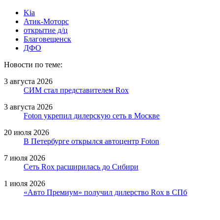
Kia
Атик-Моторс
открытие д/ц
Благовещенск
ДФО
Новости по теме:
3 августа 2026
СИМ стал представителем Rox
3 августа 2026
Foton укрепил дилерскую сеть в Москве
20 июля 2026
В Петербурге открылся автоцентр Foton
7 июля 2026
Сеть Rox расширилась до Сибири
1 июля 2026
«Авто Премиум» получил дилерство Rox в СПб