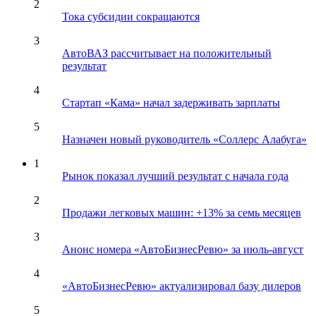
2
Тока субсидии сокращаются
3
АвтоВАЗ рассчитывает на положительный
результат
4
Стартап «Кама» начал задерживать зарплаты
5
Назначен новый руководитель «Соллерс Алабуга»
1
Рынок показал лучший результат с начала года
2
Продажи легковых машин: +13% за семь месяцев
3
Анонс номера «АвтоБизнесРевю» за июль-август
4
«АвтоБизнесРевю» актуализировал базу дилеров
5