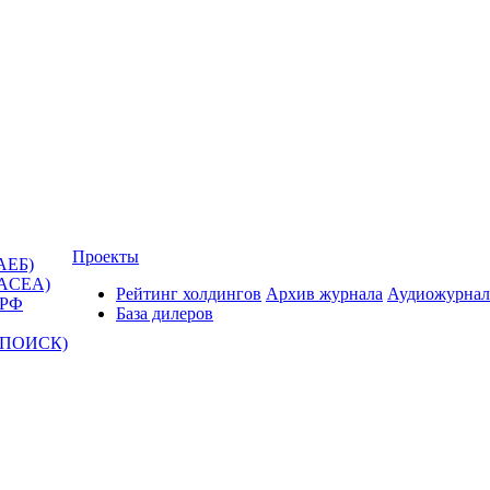
Проекты
АЕБ)
(ACEA)
Рейтинг холдингов
Архив журнала
Аудиожурнал
 РФ
База дилеров
Т-ПОИСК)