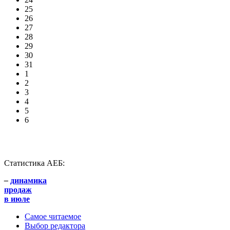
25
26
27
28
29
30
31
1
2
3
4
5
6
Статистика АЕБ:
–
динамика
продаж
в июле
Самое читаемое
Выбор редактора