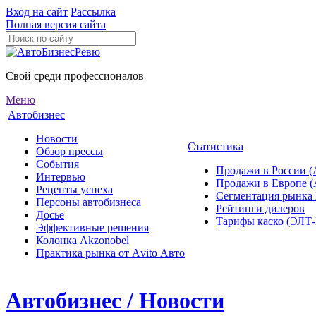
Вход на сайт
Рассылка
Полная версия сайта
Свой среди профессионалов
Меню
Автобизнес
Новости
Статистика
Обзор прессы
События
Продажи в России (
Интервью
Продажи в Европе 
Рецепты успеха
Сегментация рынка
Персоны автобизнеса
Рейтинги дилеров
Досье
Тарифы каско (ЭЛ
Эффективные решения
Колонка Akzonobel
Практика рынка от Аvito Авто
Автобизнес / Новости