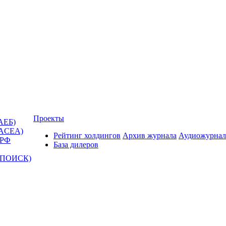
Проекты
АЕБ)
(ACEA)
Рейтинг холдингов
Архив журнала
Аудиожурнал
 РФ
База дилеров
Т-ПОИСК)