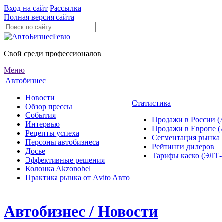
Вход на сайт
Рассылка
Полная версия сайта
Свой среди профессионалов
Меню
Автобизнес
Новости
Статистика
Обзор прессы
События
Продажи в России (
Интервью
Продажи в Европе 
Рецепты успеха
Сегментация рынка
Персоны автобизнеса
Рейтинги дилеров
Досье
Тарифы каско (ЭЛ
Эффективные решения
Колонка Akzonobel
Практика рынка от Аvito Авто
Автобизнес / Новости