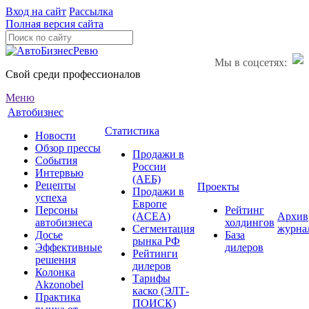
Вход на сайт
Рассылка
Полная версия сайта
Мы в соцсетях:
Свой среди профессионалов
Меню
Автобизнес
Статистика
Новости
Обзор прессы
Продажи в
События
России
Интервью
(АЕБ)
Рецепты
Проекты
Продажи в
успеха
Европе
Персоны
Рейтинг
(ACEA)
Архив
автобизнеса
холдингов
Сегментация
журна
Досье
База
рынка РФ
Эффективные
дилеров
Рейтинги
решения
дилеров
Колонка
Тарифы
Akzonobel
каско (ЭЛТ-
Практика
ПОИСК)