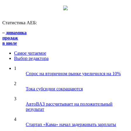
Статистика АЕБ:
–
динамика
продаж
в июле
Самое читаемое
Выбор редактора
1
Спрос на вторичном рынке увеличился на 10%
2
Тока субсидии сокращаются
3
АвтоВАЗ рассчитывает на положительный
результат
4
Стартап «Кама» начал задерживать зарплаты