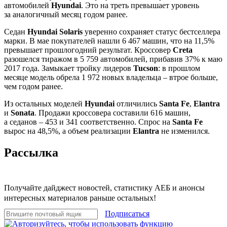
автомобилей
Hyundai
. Это на треть превышает уровень
за аналогичный месяц годом ранее.
Седан
Hyundai Solaris
уверенно сохраняет статус бестселлера
марки. В мае покупателей нашли 6 467 машин, что на 11,5%
превышает прошлогодний результат. Кроссовер
Creta
разошелся тиражом в 5 759 автомобилей, прибавив 37% к маю
2017 года. Замыкает тройку лидеров
Tucson
: в прошлом
месяце модель обрела 1 972 новых владельца – втрое больше,
чем годом ранее.
Из остальных моделей
Hyundai
отличились
Santa Fe
,
Elantra
и
Sonata
. Продажи кроссовера составили 616 машин,
а седанов – 453 и 341 соответственно. Спрос на
Santa Fe
вырос на 48,5%, а объем реализации
Elantra
не изменился.
Рассылка
Получайте дайджест новостей, статистику АЕБ и анонсы
интересных материалов раньше остальных!
Подписаться