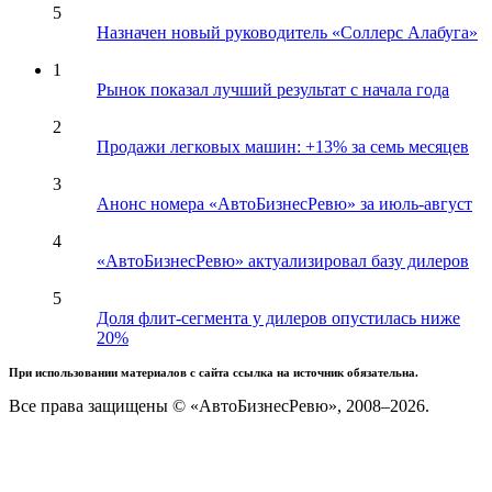
5
Назначен новый руководитель «Соллерс Алабуга»
1
Рынок показал лучший результат с начала года
2
Продажи легковых машин: +13% за семь месяцев
3
Анонс номера «АвтоБизнесРевю» за июль-август
4
«АвтоБизнесРевю» актуализировал базу дилеров
5
Доля флит-сегмента у дилеров опустилась ниже
20%
При использовании материалов с сайта ссылка на источник обязательна.
Все права защищены © «АвтоБизнесРевю», 2008–2026.