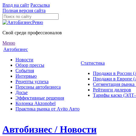
Вход на сайт
Рассылка
Полная версия сайта
Свой среди профессионалов
Меню
Автобизнес
Новости
Статистика
Обзор прессы
События
Продажи в России (
Интервью
Продажи в Европе 
Рецепты успеха
Сегментация рынка
Персоны автобизнеса
Рейтинги дилеров
Досье
Тарифы каско (ЭЛ
Эффективные решения
Колонка Akzonobel
Практика рынка от Аvito Авто
Автобизнес / Новости