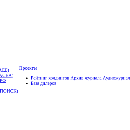
Проекты
АЕБ)
(ACEA)
Рейтинг холдингов
Архив журнала
Аудиожурнал
 РФ
База дилеров
Т-ПОИСК)