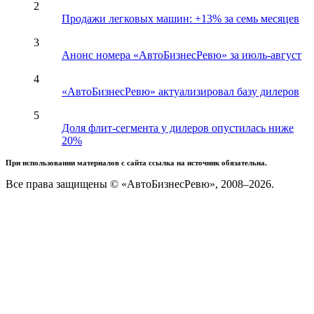
2
Продажи легковых машин: +13% за семь месяцев
3
Анонс номера «АвтоБизнесРевю» за июль-август
4
«АвтоБизнесРевю» актуализировал базу дилеров
5
Доля флит-сегмента у дилеров опустилась ниже
20%
При использовании материалов с сайта ссылка на источник обязательна.
Все права защищены © «АвтоБизнесРевю», 2008–2026.