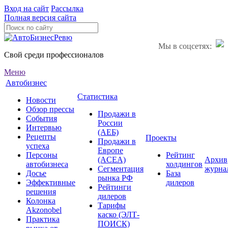
Вход на сайт
Рассылка
Полная версия сайта
Мы в соцсетях:
Свой среди профессионалов
Меню
Автобизнес
Статистика
Новости
Обзор прессы
Продажи в
События
России
Интервью
(АЕБ)
Рецепты
Проекты
Продажи в
успеха
Европе
Персоны
Рейтинг
(ACEA)
Архив
автобизнеса
холдингов
Сегментация
журна
Досье
База
рынка РФ
Эффективные
дилеров
Рейтинги
решения
дилеров
Колонка
Тарифы
Akzonobel
каско (ЭЛТ-
Практика
ПОИСК)