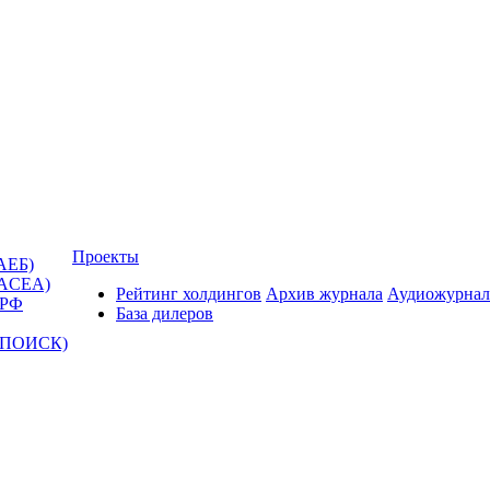
Проекты
АЕБ)
(ACEA)
Рейтинг холдингов
Архив журнала
Аудиожурнал
 РФ
База дилеров
Т-ПОИСК)