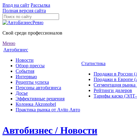
Вход на сайт
Рассылка
Полная версия сайта
Свой среди профессионалов
Меню
Автобизнес
Новости
Статистика
Обзор прессы
События
Продажи в России (
Интервью
Продажи в Европе 
Рецепты успеха
Сегментация рынка
Персоны автобизнеса
Рейтинги дилеров
Досье
Тарифы каско (ЭЛ
Эффективные решения
Колонка Akzonobel
Практика рынка от Аvito Авто
Автобизнес / Новости