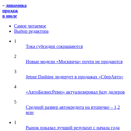
–
динамика
продаж
в июле
Самое читаемое
Выбор редактора
1
Тока субсидии сокращаются
2
Новые модели «Москвича» почти не продаются
3
Jetour Dashing лидирует в продажах «СберАвто»
4
«АвтоБизнесРевю» актуализировал базу дилеров
5
Средний размер автокредита на вторичке – 1,2
млн
1
Рынок показал лучший результат с начала года