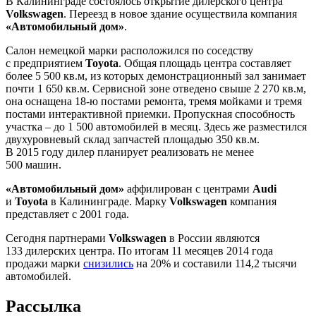
В Калининграде состоялось открытие дилерского центра
Volkswagen
. Переезд в новое здание осуществила компания
«Автомобильный дом»
.
Салон немецкой марки расположился по соседству
с предприятием
Toyota
. Общая площадь центра составляет
более 5 500 кв.м, из которых демонстрационный зал занимает
почти 1 650 кв.м. Сервисной зоне отведено свыше 2 270 кв.м,
она оснащена 18-ю постами ремонта, тремя мойками и тремя
постами интерактивной приемки. Пропускная способность
участка – до 1 500 автомобилей в месяц. Здесь же разместился
двухуровневый склад запчастей площадью 350 кв.м.
В 2015 году дилер планирует реализовать не менее
500 машин.
«Автомобильный дом»
аффилирован с центрами
Audi
и
Toyota
в Калининграде. Марку
Volkswagen
компания
представляет с 2001 года.
Сегодня партнерами
Volkswagen
в России являются
133 дилерских центра. По итогам 11 месяцев 2014 года
продажи марки
снизились
на 20% и составили 114,2 тысячи
автомобилей.
Рассылка