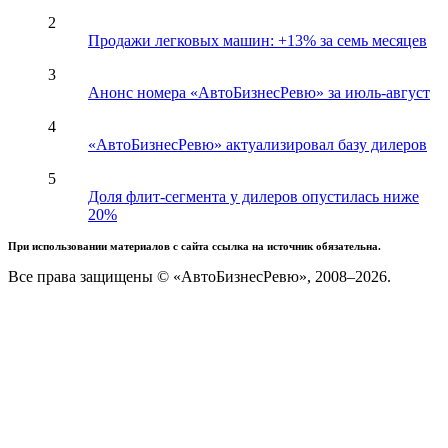
2
Продажи легковых машин: +13% за семь месяцев
3
Анонс номера «АвтоБизнесРевю» за июль-август
4
«АвтоБизнесРевю» актуализировал базу дилеров
5
Доля флит-сегмента у дилеров опустилась ниже
20%
При использовании материалов с сайта ссылка на источник обязательна.
Все права защищены © «АвтоБизнесРевю», 2008–2026.