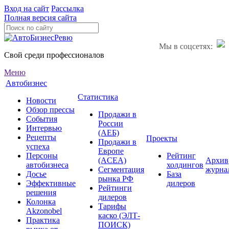
Вход на сайт
Рассылка
Полная версия сайта
Мы в соцсетях:
Свой среди профессионалов
Меню
Автобизнес
Статистика
Новости
Обзор прессы
Продажи в
События
России
Интервью
(АЕБ)
Рецепты
Проекты
Продажи в
успеха
Европе
Персоны
Рейтинг
(ACEA)
Архив
автобизнеса
холдингов
Сегментация
журна
Досье
База
рынка РФ
Эффективные
дилеров
Рейтинги
решения
дилеров
Колонка
Тарифы
Akzonobel
каско (ЭЛТ-
Практика
ПОИСК)