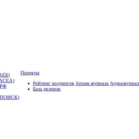
Проекты
АЕБ)
(ACEA)
Рейтинг холдингов
Архив журнала
Аудиожурнал
 РФ
База дилеров
Т-ПОИСК)