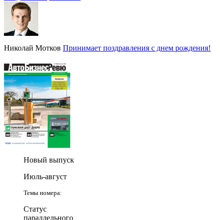
Николай Мотков
Принимает поздравления с днем рождения!
Новый выпуск
Июль-август
Темы номера:
Статус
параллельного