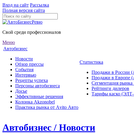
Вход на сайт
Рассылка
Полная версия сайта
Свой среди профессионалов
Меню
Автобизнес
Новости
Статистика
Обзор прессы
События
Продажи в России (
Интервью
Продажи в Европе 
Рецепты успеха
Сегментация рынка
Персоны автобизнеса
Рейтинги дилеров
Досье
Тарифы каско (ЭЛ
Эффективные решения
Колонка Akzonobel
Практика рынка от Аvito Авто
Автобизнес / Новости