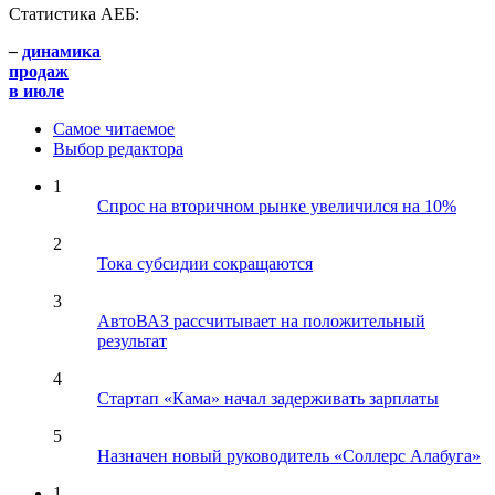
Статистика АЕБ:
–
динамика
продаж
в июле
Самое читаемое
Выбор редактора
1
Спрос на вторичном рынке увеличился на 10%
2
Тока субсидии сокращаются
3
АвтоВАЗ рассчитывает на положительный
результат
4
Стартап «Кама» начал задерживать зарплаты
5
Назначен новый руководитель «Соллерс Алабуга»
1