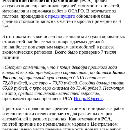
Российский союз автостраховщиков
(
РСА
) провел
актуализацию справочников средней стоимости запчастей,
материалов и нормочаса работ в ОСАГО. В результате за
полгода, прошедшие с
предыдущего
обновления базы,
средняя стоимость запасных частей выросла примерно на 4-
5%.
Этот показатель вычислен после анализа актуализированных
стоимостей наиболее часто повреждаемых деталей
по наиболее популярным маркам автомобилей в разрезе
экономических регионов. Всего было проверено 7 тысяч
позиций.
«Следует отметить, что в конце декабря прошлого года
в период выхода предыдущего справочника, по данным
Банка
России
, официальный курс доллара США составлял
72,88 рублей, курс евро – 79,70 рублей. Сегодня доллар стоит
65,89 рублей, а курс евро снизился до 73,46 рублей. Несмотря
на это, средняя стоимость запчастей выросла»
, –
прокомментировал президент
РСА
Игорь Юргенс
.
При этом в справочнике средней стоимости нормочаса работ
изменение показателя отличается для различных марок
автомобилей в разных регионах. Как отмечают в
РСА
,
по этой причине по премиальным маркам в Центральном
регионе имело место падение стоимости нормочасам работ