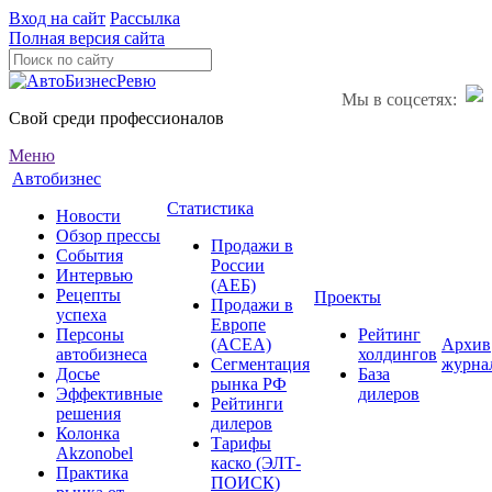
Вход на сайт
Рассылка
Полная версия сайта
Мы в соцсетях:
Свой среди профессионалов
Меню
Автобизнес
Статистика
Новости
Обзор прессы
Продажи в
События
России
Интервью
(АЕБ)
Рецепты
Проекты
Продажи в
успеха
Европе
Персоны
Рейтинг
(ACEA)
Архив
автобизнеса
холдингов
Сегментация
журна
Досье
База
рынка РФ
Эффективные
дилеров
Рейтинги
решения
дилеров
Колонка
Тарифы
Akzonobel
каско (ЭЛТ-
Практика
ПОИСК)