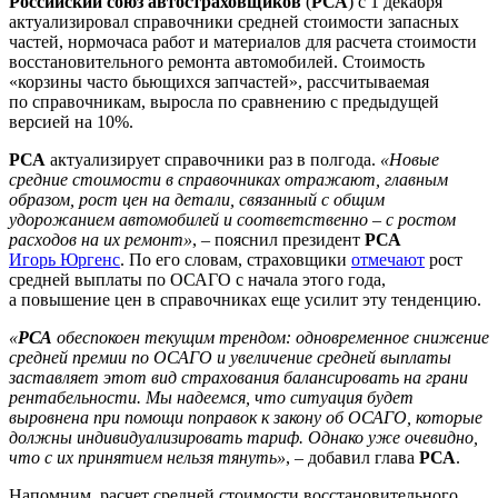
Российский союз автостраховщиков
(
РСА
) с 1 декабря
актуализировал справочники средней стоимости запасных
частей, нормочаса работ и материалов для расчета стоимости
восстановительного ремонта автомобилей. Стоимость
«корзины часто бьющихся запчастей», рассчитываемая
по справочникам, выросла по сравнению с предыдущей
версией на 10%.
РСА
актуализирует справочники раз в полгода.
«Новые
средние стоимости в справочниках отражают, главным
образом, рост цен на детали, связанный с общим
удорожанием автомобилей и соответственно – с ростом
расходов на их ремонт»
, – пояснил президент
РСА
Игорь Юргенс
. По его словам, страховщики
отмечают
рост
средней выплаты по ОСАГО с начала этого года,
а повышение цен в справочниках еще усилит эту тенденцию.
«
РСА
обеспокоен текущим трендом: одновременное снижение
средней премии по ОСАГО и увеличение средней выплаты
заставляет этот вид страхования балансировать на грани
рентабельности. Мы надеемся, что ситуация будет
выровнена при помощи поправок к закону об ОСАГО, которые
должны индивидуализировать тариф. Однако уже очевидно,
что с их принятием нельзя тянуть»
, – добавил глава
РСА
.
Напомним, расчет средней стоимости восстановительного