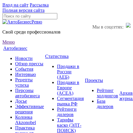
Вход на сайт
Рассылка
Полная версия сайта
Мы в соцсетях:
Свой среди профессионалов
Меню
Автобизнес
Статистика
Новости
Обзор прессы
Продажи в
События
России
Интервью
(АЕБ)
Рецепты
Проекты
Продажи в
успеха
Европе
Персоны
Рейтинг
(ACEA)
Архив
автобизнеса
холдингов
Сегментация
журна
Досье
База
рынка РФ
Эффективные
дилеров
Рейтинги
решения
дилеров
Колонка
Тарифы
Akzonobel
каско (ЭЛТ-
Практика
ПОИСК)