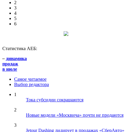
2
3
4
5
6
Статистика АЕБ:
–
динамика
продаж
в июле
Самое читаемое
Выбор редактора
1
Тока субсидии сокращаются
2
Новые модели «Москвича» почти не продаются
3
Jetour Dashing лидирует в продажах «СберАвто»