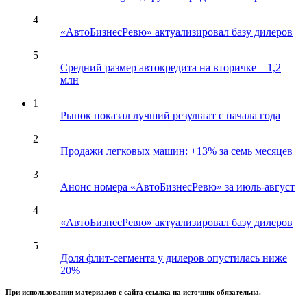
4
«АвтоБизнесРевю» актуализировал базу дилеров
5
Средний размер автокредита на вторичке – 1,2
млн
1
Рынок показал лучший результат с начала года
2
Продажи легковых машин: +13% за семь месяцев
3
Анонс номера «АвтоБизнесРевю» за июль-август
4
«АвтоБизнесРевю» актуализировал базу дилеров
5
Доля флит-сегмента у дилеров опустилась ниже
20%
При использовании материалов с сайта ссылка на источник обязательна.