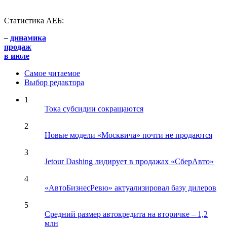
Статистика АЕБ:
–
динамика
продаж
в июле
Самое читаемое
Выбор редактора
1
Тока субсидии сокращаются
2
Новые модели «Москвича» почти не продаются
3
Jetour Dashing лидирует в продажах «СберАвто»
4
«АвтоБизнесРевю» актуализировал базу дилеров
5
Средний размер автокредита на вторичке – 1,2
млн