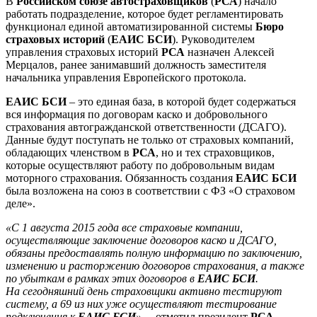
В
Российском союзе автостраховщиков
(
РСА
) начало
работать подразделение, которое будет регламентировать
функционал единой автоматизированной системы
Бюро
страховых историй
(
ЕАИС БСИ
). Руководителем
управления страховых историй
РСА
назначен Алексей
Мерцалов, ранее занимавший должность заместителя
начальника управления Европейского протокола.
ЕАИС БСИ
– это единая база, в которой будет содержаться
вся информация по договорам каско и добровольного
страхования автогражданской ответственности (ДСАГО).
Данные будут поступать не только от страховых компаний,
обладающих членством в
РСА
, но и тех страховщиков,
которые осуществляют работу по добровольным видам
моторного страхования. Обязанность создания
ЕАИС БСИ
была возложена на союз в соответствии с ФЗ «О страховом
деле».
«С 1 августа 2015 года все страховые компании,
осуществляющие заключение договоров каско и ДСАГО,
обязаны предоставлять полную информацию по заключению,
изменению и расторжению договоров страхования, а также
по убыткам в рамках этих договоров в
ЕАИС БСИ
.
На сегодняшний день страховщики активно тестируют
систему, а 69 из них уже осуществляют тестирование
подключения к
ЕАИС БСИ
»
, – отметил президент
РСА