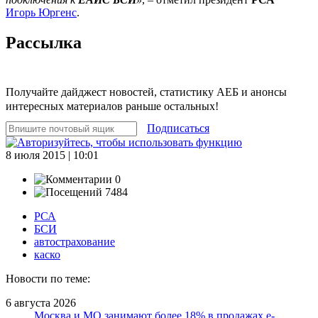
Игорь Юргенс
.
Рассылка
Получайте дайджест новостей, статистику АЕБ и анонсы
интересных материалов раньше остальных!
Подписаться
8 июля 2015 | 10:01
0
7484
РСА
БСИ
автострахование
каско
Новости по теме:
6 августа 2026
Москва и МО занимают более 18% в продажах е-