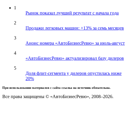
1
Рынок показал лучший результат с начала года
2
Продажи легковых машин: +13% за семь месяцев
3
Анонс номера «АвтоБизнесРевю» за июль-август
4
«АвтоБизнесРевю» актуализировал базу дилеров
5
Доля флит-сегмента у дилеров опустилась ниже
20%
При использовании материалов с сайта ссылка на источник обязательна.
Все права защищены © «АвтоБизнесРевю», 2008–2026.