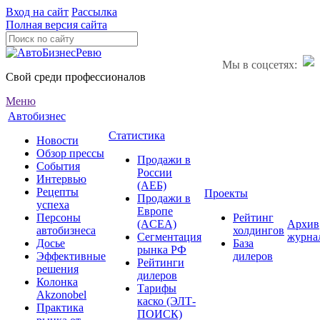
Вход на сайт
Рассылка
Полная версия сайта
Мы в соцсетях:
Свой среди профессионалов
Меню
Автобизнес
Статистика
Новости
Обзор прессы
Продажи в
События
России
Интервью
(АЕБ)
Рецепты
Проекты
Продажи в
успеха
Европе
Персоны
Рейтинг
(ACEA)
Архив
автобизнеса
холдингов
Сегментация
журна
Досье
База
рынка РФ
Эффективные
дилеров
Рейтинги
решения
дилеров
Колонка
Тарифы
Akzonobel
каско (ЭЛТ-
Практика
ПОИСК)