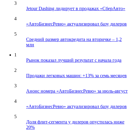
3
Jetour Dashing лидирует в продажах «СберАвто»
4
«АвтоБизнесРевю» актуализировал базу дилеров
5
Средний размер автокредита на вторичке – 1,2
млн
1
Рынок показал лучший результат с начала года
2
Продажи легковых машин: +13% за семь месяцев
3
Анонс номера «АвтоБизнесРевю» за июль-август
4
«АвтоБизнесРевю» актуализировал базу дилеров
5
Доля флит-сегмента у дилеров опустилась ниже
20%