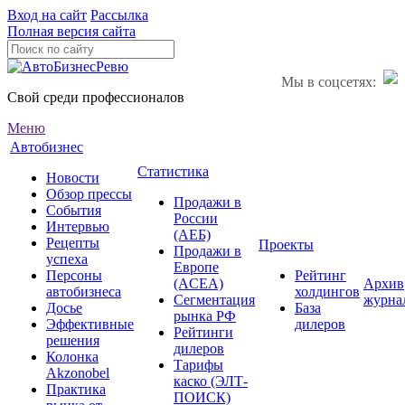
Вход на сайт
Рассылка
Полная версия сайта
Мы в соцсетях:
Свой среди профессионалов
Меню
Автобизнес
Статистика
Новости
Обзор прессы
Продажи в
События
России
Интервью
(АЕБ)
Рецепты
Проекты
Продажи в
успеха
Европе
Персоны
Рейтинг
(ACEA)
Архив
автобизнеса
холдингов
Сегментация
журна
Досье
База
рынка РФ
Эффективные
дилеров
Рейтинги
решения
дилеров
Колонка
Тарифы
Akzonobel
каско (ЭЛТ-
Практика
ПОИСК)