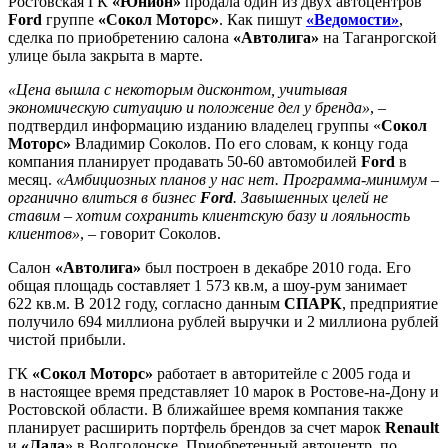
Ростовская ГК
«Юнион»
продала один из двух автоцентров
Ford
группе
«Сокол Моторс»
. Как пишут
«Ведомости»
,
сделка по приобретению салона
«Автолига»
на Таганрогской
улице была закрыта в марте.
«Цена вышла с некоторым дисконтом, учитывая
экономическую ситуацию и положение дел у бренда»
, –
подтвердил информацию изданию владелец группы «
Сокол
Моторс»
Владимир Соколов. По его словам, к концу года
компания планирует продавать 50-60 автомобилей
Ford
в
месяц.
«Амбициозных планов у нас нет. Программа-минимум –
органично влиться в бизнес
Ford
. Завышенных целей не
ставим – хотим сохранить клиентскую базу и лояльность
клиентов»
, – говорит Соколов.
Салон
«Автолига»
был построен в декабре 2010 года. Его
общая площадь составляет 1 573 кв.м, а шоу-рум занимает
622 кв.м. В 2012 году, согласно данным
СПАРК
, предприятие
получило 694 миллиона рублей выручки и 2 миллиона рублей
чистой прибыли.
ГК
«Сокол Моторс»
работает в авторитейле с 2005 года и
в настоящее время представляет 10 марок в Ростове-на-Дону и
Ростовской области. В ближайшее время компания также
планирует расширить портфель брендов за счет марок
Renault
и
«Лада
» в Волгодонске. Приобретенный автоцентр, по