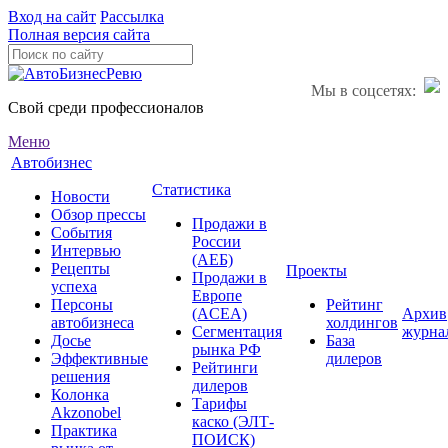
Вход на сайт
Рассылка
Полная версия сайта
Мы в соцсетях:
Свой среди профессионалов
Меню
Автобизнес
Статистика
Новости
Обзор прессы
Продажи в
События
России
Интервью
(АЕБ)
Рецепты
Проекты
Продажи в
успеха
Европе
Персоны
Рейтинг
(ACEA)
Архив
автобизнеса
холдингов
Сегментация
журна
Досье
База
рынка РФ
Эффективные
дилеров
Рейтинги
решения
дилеров
Колонка
Тарифы
Akzonobel
каско (ЭЛТ-
Практика
ПОИСК)