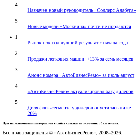
4
Назначен новый руководитель «Соллерс Алабуга»
5
Новые модели «Москвича» почти не продаются
1
Рынок показал лучший результат с начала года
2
Продажи легковых машин: +13% за семь месяцев
3
Анонс номера «АвтоБизнесРевю» за июль-август
4
«АвтоБизнесРевю» актуализировал базу дилеров
5
Доля флит-сегмента у дилеров опустилась ниже
20%
При использовании материалов с сайта ссылка на источник обязательна.
Все права защищены © «АвтоБизнесРевю», 2008–2026.