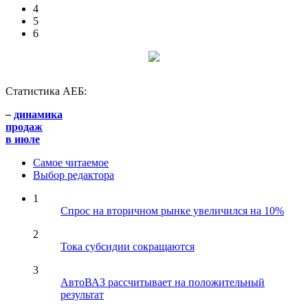
4
5
6
Статистика АЕБ:
–
динамика
продаж
в июле
Самое читаемое
Выбор редактора
1
Спрос на вторичном рынке увеличился на 10%
2
Тока субсидии сокращаются
3
АвтоВАЗ рассчитывает на положительный
результат