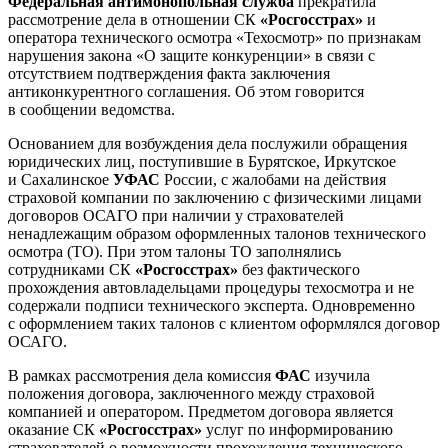
Федеральная антимонопольная служба
прекратила
рассмотрение дела в отношении СК
«Росгосстрах»
и
оператора технического осмотра «Техосмотр» по признакам
нарушения закона «О защите конкуренции» в связи с
отсутствием подтверждения факта заключения
антиконкурентного соглашения. Об этом говорится
в сообщении ведомства.
Основанием для возбуждения дела послужили обращения
юридических лиц, поступившие в Бурятское, Иркутское
и Сахалинское
УФАС
России, с жалобами на действия
страховой компании по заключению с физическими лицами
договоров ОСАГО при наличии у страхователей
ненадлежащим образом оформленных талонов технического
осмотра (ТО). При этом талоны ТО заполнялись
сотрудниками СК
«Росгосстрах»
без фактического
прохождения автовладельцами процедуры техосмотра и не
содержали подписи технического эксперта. Одновременно
с оформлением таких талонов с клиентом оформлялся договор
ОСАГО.
В рамках рассмотрения дела комиссия
ФАС
изучила
положения договора, заключенного между страховой
компанией и оператором. Предметом договора является
оказание СК
«Росгосстрах»
услуг по информированию
страхователей о возможности прохождения технического