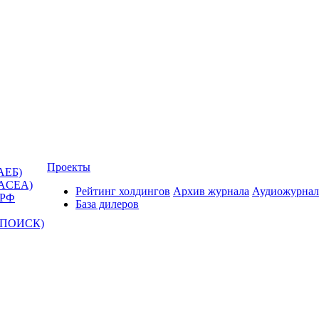
Проекты
АЕБ)
(ACEA)
Рейтинг холдингов
Архив журнала
Аудиожурнал
 РФ
База дилеров
Т-ПОИСК)