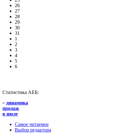
26
27
28
29
30
31
1
2
3
4
5
6
Статистика АЕБ:
–
динамика
продаж
в июле
Самое читаемое
Выбор редактора