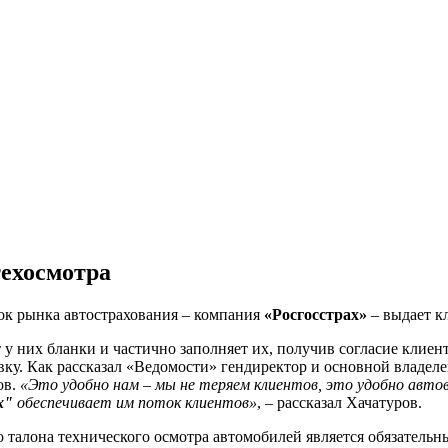
техосмотра
рок рынка автострахования – компания
«Росгосстрах»
– выдает к
у них бланки и частично заполняет их, получив согласие клиен
ховку. Как рассказал «Ведомости» гендиректор и основной владел
ов.
«Это удобно нам – мы не теряем клиентов, это удобно автов
х"
обеспечивает им поток клиентов»
, – рассказал Хачатуров.
о талона технического осмотра автомобилей является обязател