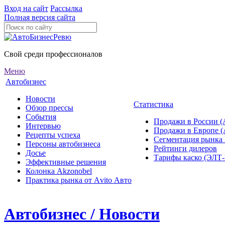
Вход на сайт
Рассылка
Полная версия сайта
Свой среди профессионалов
Меню
Автобизнес
Новости
Статистика
Обзор прессы
События
Продажи в России (
Интервью
Продажи в Европе 
Рецепты успеха
Сегментация рынка
Персоны автобизнеса
Рейтинги дилеров
Досье
Тарифы каско (ЭЛ
Эффективные решения
Колонка Akzonobel
Практика рынка от Аvito Авто
Автобизнес / Новости