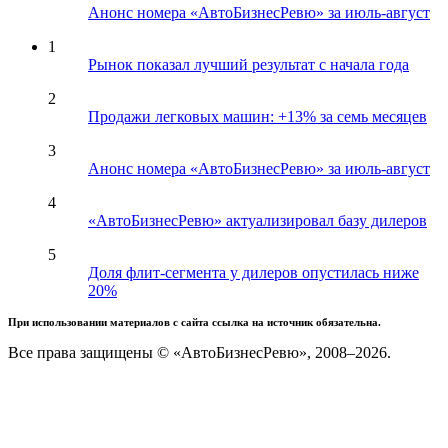
Анонс номера «АвтоБизнесРевю» за июль-август
1
Рынок показал лучший результат с начала года
2
Продажи легковых машин: +13% за семь месяцев
3
Анонс номера «АвтоБизнесРевю» за июль-август
4
«АвтоБизнесРевю» актуализировал базу дилеров
5
Доля флит-сегмента у дилеров опустилась ниже
20%
При использовании материалов с сайта ссылка на источник обязательна.
Все права защищены © «АвтоБизнесРевю», 2008–2026.