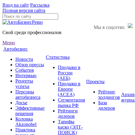
Вход на сайт
Рассылка
Полная версия сайта
Мы в соцсетях:
Свой среди профессионалов
Меню
Автобизнес
Статистика
Новости
Обзор прессы
Продажи в
События
России
Интервью
(АЕБ)
Рецепты
Проекты
Продажи в
успеха
Европе
Персоны
Рейтинг
(ACEA)
Архив
автобизнеса
холдингов
Сегментация
журна
Досье
База
рынка РФ
Эффективные
дилеров
Рейтинги
решения
дилеров
Колонка
Тарифы
Akzonobel
каско (ЭЛТ-
Практика
ПОИСК)