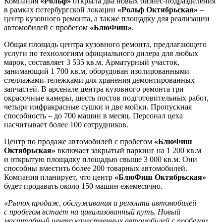
Компания
«Рольф»
открыла два новых бизнес-подразделения
в рамках петербургской локации
«Рольф Октябрьская»
–
центр кузовного ремонта, а также площадку для реализации
автомобилей с пробегом
«БлюФиш»
.
Общая площадь центра кузовного ремонта, предлагающего
услуги по технологиям официального дилера для любых
марок, составляет 3 535 кв.м. Арматурный участок,
занимающий 1 700 кв.м, оборудован изолированными
стеллажами-тележками для хранения демонтированных
запчастей. В арсенале центра кузовного ремонта три
окрасочные камеры, шесть постов подготовительных работ,
четыре инфракрасные сушки и две мойки. Пропускная
способность – до 700 машин в месяц. Персонал цеха
насчитывает более 100 сотрудников.
Центр по продаже автомобилей с пробегом
«БлюФиш
Октябрьская»
включает закрытый паркинг на 1 200 кв.м
и открытую площадку площадью свыше 3 000 кв.м. Они
способны вместить более 200 товарных автомобилей.
Компания планирует, что центр
«БлюФиш Октябрьская»
будет продавать около 150 машин ежемесячно.
«Рынок продаж, обслуживания и ремонта автомобилей
с пробегом встает на цивилизованный путь. Новый
масштабный центр качественных автомобилей с пробегом