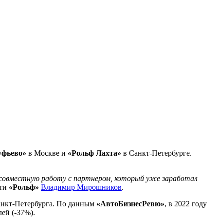
уфьево»
в Москве и
«Рольф Лахта»
в Санкт-Петербурге.
ь совместную работу с партнером, который уже заработал
ети
«Рольф»
Владимир Мирошников
.
Санкт-Петербурга. По данным
«АвтоБизнесРевю»
, в 2022 году
ей (-37%).