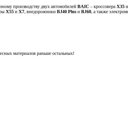
ному производству двух автомобилей
BAIC
– кроссовера
X35
и
еры
X55
и
X7
, внедорожники
BJ40 Plus
и
BJ60
, а также электром
ресных материалов раньше остальных!