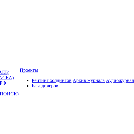
Проекты
АЕБ)
(ACEA)
Рейтинг холдингов
Архив журнала
Аудиожурнал
 РФ
База дилеров
Т-ПОИСК)