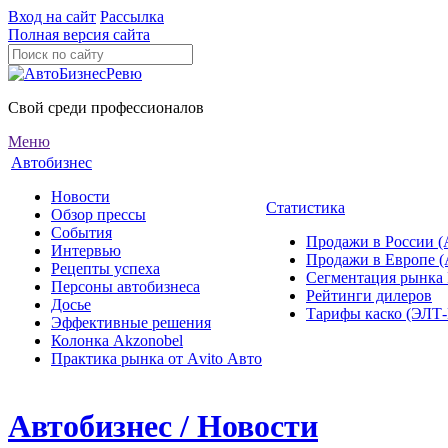
Вход на сайт
Рассылка
Полная версия сайта
Свой среди профессионалов
Меню
Автобизнес
Новости
Статистика
Обзор прессы
События
Продажи в России (
Интервью
Продажи в Европе 
Рецепты успеха
Сегментация рынка
Персоны автобизнеса
Рейтинги дилеров
Досье
Тарифы каско (ЭЛ
Эффективные решения
Колонка Akzonobel
Практика рынка от Аvito Авто
Автобизнес / Новости