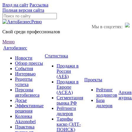
Вход на сайт
Рассылка
Полная версия сайта
Мы в соцсетях:
Свой среди профессионалов
Меню
Автобизнес
Статистика
Новости
Обзор прессы
Продажи в
События
России
Интервью
(АЕБ)
Рецепты
Проекты
Продажи в
успеха
Европе
Персоны
Рейтинг
(ACEA)
Архив
автобизнеса
холдингов
Сегментация
журна
Досье
База
рынка РФ
Эффективные
дилеров
Рейтинги
решения
дилеров
Колонка
Тарифы
Akzonobel
каско (ЭЛТ-
Практика
ПОИСК)