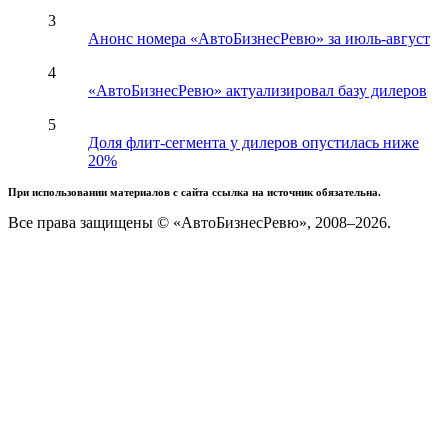
3
Анонс номера «АвтоБизнесРевю» за июль-август
4
«АвтоБизнесРевю» актуализировал базу дилеров
5
Доля флит-сегмента у дилеров опустилась ниже
20%
При использовании материалов с сайта ссылка на источник обязательна.
Все права защищены © «АвтоБизнесРевю», 2008–2026.