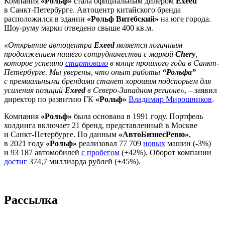
Компания
«Рольф»
стала официальным дилером
Exeed
в Санкт-Петербурге. Автоцентр китайского бренда
расположился в здании
«Рольф Витебский»
на юге города.
Шоу-руму марки отведено свыше 400 кв.м.
«Открытие автоцентра
Exeed
является логичным
продолжением нашего сотрудничества с маркой
Chery
,
которое успешно
стартовало
в конце прошлого года в Санкт-
Петербурге. Мы уверены, что опыт работы
“Рольфа”
с премиальными брендами станет хорошим подспорьем для
усиления позиций
Exeed
в Северо-Западном регионе»
, – заявил
директор по развитию ГК
«Рольф»
Владимир Мирошников
.
Компания
«Рольф»
была основана в 1991 году. Портфель
холдинга включает 21 бренд, представленный в Москве
и Санкт-Петербурге. По данным
«АвтоБизнесРевю»
,
в 2021 году
«Рольф»
реализовал 77 709
новых
машин (-3%)
и 93 187 автомобилей
с пробегом
(+42%). Оборот компании
достиг
374,7 миллиарда рублей (+45%).
Рассылка