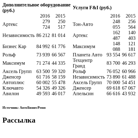
Дополнительное оборудование
Услуги F&I (руб.)
(руб.)
2016
2015
2016
2015
279
250
248
256
Артекс
Тон-Авто
724
517
055
564
162
140
Независимость
86 212
81 014
Артекс
487
403
148
121
Бизнес Кар
84 992
61 776
Максимум
088
181
Рольф
73 939
66 567
Планета Авто
93 554
96 617
Техцентр
Максимум
71 274
44 335
83 700
46 293
Гранд
Аксель Групп
63 500
59 320
Рольф
76 052
60 966
Дженсер
61 716
58 159
Независимость
73 890
61 488
Автоплюс
60 002
55 478
Аксель Групп
70 000
54 451
Ключавто
54 326
49 326
Дженсер
69 618
67 067
Авилон
49 593
46 017
Апельсин
66 616
43 932
Источник: АвтоБизнесРевю
Рассылка