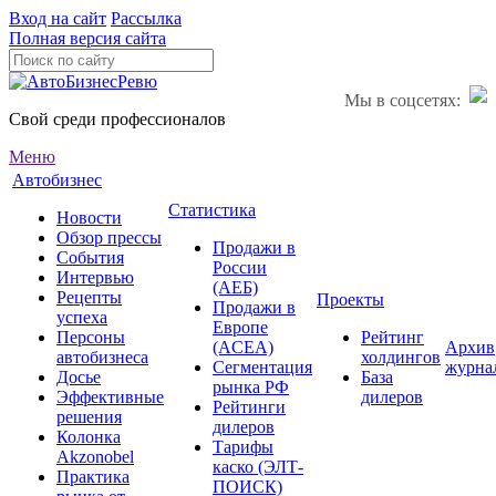
Вход на сайт
Рассылка
Полная версия сайта
Мы в соцсетях:
Свой среди профессионалов
Меню
Автобизнес
Статистика
Новости
Обзор прессы
Продажи в
События
России
Интервью
(АЕБ)
Рецепты
Проекты
Продажи в
успеха
Европе
Персоны
Рейтинг
(ACEA)
Архив
автобизнеса
холдингов
Сегментация
журна
Досье
База
рынка РФ
Эффективные
дилеров
Рейтинги
решения
дилеров
Колонка
Тарифы
Akzonobel
каско (ЭЛТ-
Практика
ПОИСК)