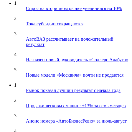
1
Спрос на вторичном рынке увеличился на 10%
2
Тока субсидии сокращаются
3
АвтоВАЗ рассчитывает на положительный
результат
4
Назначен новый руководитель «Соллерс Алабуга»
5
Новые модели «Москвича» почти не продаются
1
Рынок показал лучший результат с начала года
2
Продажи легковых машин: +13% за семь месяцев
3
Анонс номера «АвтоБизнесРевю» за июль-август
4