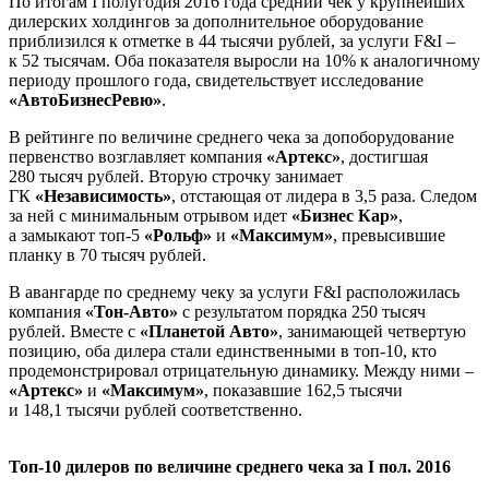
По итогам I полугодия 2016 года средний чек у крупнейших
дилерских холдингов за дополнительное оборудование
приблизился к отметке в 44 тысячи рублей, за услуги F&I –
к 52 тысячам. Оба показателя выросли на 10% к аналогичному
периоду прошлого года, свидетельствует исследование
«АвтоБизнесРевю»
.
В рейтинге по величине среднего чека за допоборудование
первенство возглавляет компания
«Артекс»
, достигшая
280 тысяч рублей. Вторую строчку занимает
ГК
«Независимость»
, отстающая от лидера в 3,5 раза. Следом
за ней с минимальным отрывом идет
«Бизнес Кар»
,
а замыкают топ-5
«Рольф»
и
«Максимум»
, превысившие
планку в 70 тысяч рублей.
В авангарде по среднему чеку за услуги F&I расположилась
компания
«Тон-Авто»
с результатом порядка 250 тысяч
рублей. Вместе с
«Планетой Авто»
, занимающей четвертую
позицию, оба дилера стали единственными в топ-10, кто
продемонстрировал отрицательную динамику. Между ними –
«Артекс»
и
«Максимум»
, показавшие 162,5 тысячи
и 148,1 тысячи рублей соответственно.
Топ-10 дилеров по величине среднего чека за I пол. 2016