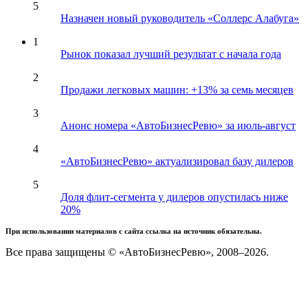
5
Назначен новый руководитель «Соллерс Алабуга»
1
Рынок показал лучший результат с начала года
2
Продажи легковых машин: +13% за семь месяцев
3
Анонс номера «АвтоБизнесРевю» за июль-август
4
«АвтоБизнесРевю» актуализировал базу дилеров
5
Доля флит-сегмента у дилеров опустилась ниже
20%
При использовании материалов с сайта ссылка на источник обязательна.
Все права защищены © «АвтоБизнесРевю», 2008–2026.