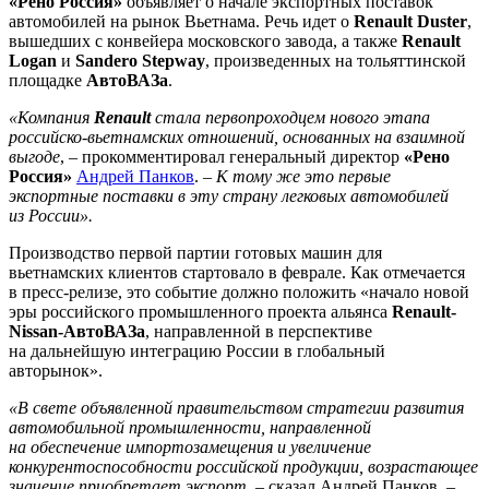
«Рено Россия»
объявляет о начале экспортных поставок
автомобилей на рынок Вьетнама. Речь идет о
Renault Duster
,
вышедших с конвейера московского завода, а также
Renault
Logan
и
Sandero Stepway
, произведенных на тольяттинской
площадке
АвтоВАЗа
.
«Компания
Renault
стала первопроходцем нового этапа
российско-вьетнамских отношений, основанных на взаимной
выгоде
, – прокомментировал генеральный директор
«Рено
Россия»
Андрей Панков
. –
К тому же это первые
экспортные поставки в эту страну легковых автомобилей
из России».
Производство первой партии готовых машин для
вьетнамских клиентов стартовало в феврале. Как отмечается
в пресс-релизе, это событие должно положить «начало новой
эры российского промышленного проекта альянса
Renault-
Nissan-АвтоВАЗа
, направленной в перспективе
на дальнейшую интеграцию России в глобальный
авторынок».
«В свете объявленной правительством стратегии развития
автомобильной промышленности, направленной
на обеспечение импортозамещения и увеличение
конкурентоспособности российской продукции, возрастающее
значение приобретает экспорт
, – сказал Андрей Панков. –