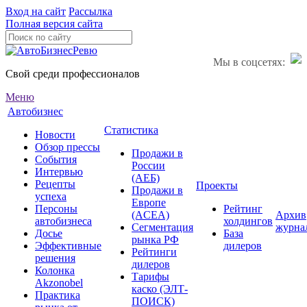
Вход на сайт
Рассылка
Полная версия сайта
Мы в соцсетях:
Свой среди профессионалов
Меню
Автобизнес
Статистика
Новости
Обзор прессы
Продажи в
События
России
Интервью
(АЕБ)
Рецепты
Проекты
Продажи в
успеха
Европе
Персоны
Рейтинг
(ACEA)
Архив
автобизнеса
холдингов
Сегментация
журна
Досье
База
рынка РФ
Эффективные
дилеров
Рейтинги
решения
дилеров
Колонка
Тарифы
Akzonobel
каско (ЭЛТ-
Практика
ПОИСК)