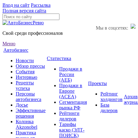
Вход на сайт
Рассылка
Полная версия сайта
Мы в соцсетях:
Свой среди профессионалов
Меню
Автобизнес
Статистика
Новости
Обзор прессы
Продажи в
События
России
Интервью
(АЕБ)
Рецепты
Проекты
Продажи в
успеха
Европе
Персоны
Рейтинг
(ACEA)
Архив
автобизнеса
холдингов
Сегментация
журна
Досье
База
рынка РФ
Эффективные
дилеров
Рейтинги
решения
дилеров
Колонка
Тарифы
Akzonobel
каско (ЭЛТ-
Практика
ПОИСК)