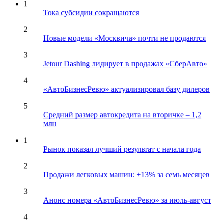
1
Тока субсидии сокращаются
2
Новые модели «Москвича» почти не продаются
3
Jetour Dashing лидирует в продажах «СберАвто»
4
«АвтоБизнесРевю» актуализировал базу дилеров
5
Средний размер автокредита на вторичке – 1,2
млн
1
Рынок показал лучший результат с начала года
2
Продажи легковых машин: +13% за семь месяцев
3
Анонс номера «АвтоБизнесРевю» за июль-август
4