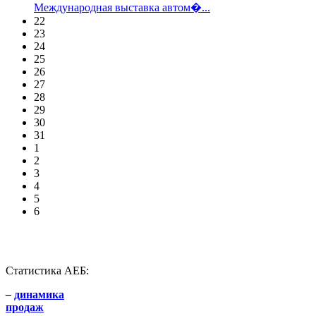
Международная выставка автом�...
22
23
24
25
26
27
28
29
30
31
1
2
3
4
5
6
Статистика АЕБ:
–
динамика
продаж