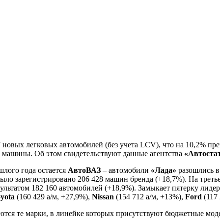
7 новых легковых автомобилей (без учета LCV), что на 10,2% пр
61 машины. Об этом свидетельствуют данные агентства
«Автоста
шлого года остается
АвтоВАЗ
– автомобили
«Лада»
разошлись в 
ыло зарегистрировано 206 428 машин бренда (+18,7%). На трет
зультатом 182 160 автомобилей (+18,9%). Замыкает пятерку лиде
yota
(160 429 а/м, +27,9%),
Nissan
(154 712 а/м, +13%),
Ford
(117 
ются те марки, в линейке которых присутствуют бюджетные мод