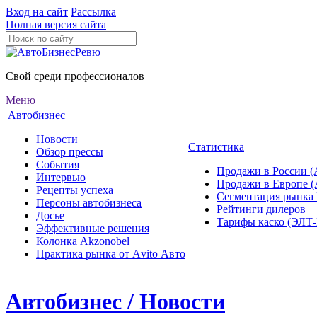
Вход на сайт
Рассылка
Полная версия сайта
Свой среди профессионалов
Меню
Автобизнес
Новости
Статистика
Обзор прессы
События
Продажи в России (
Интервью
Продажи в Европе 
Рецепты успеха
Сегментация рынка
Персоны автобизнеса
Рейтинги дилеров
Досье
Тарифы каско (ЭЛ
Эффективные решения
Колонка Akzonobel
Практика рынка от Аvito Авто
Автобизнес / Новости