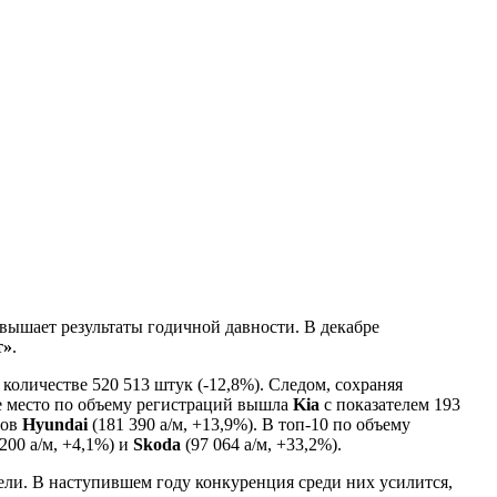
евышает результаты годичной давности. В декабре
т»
.
количестве 520 513 штук (-12,8%). Следом, сохраняя
ье место по объему регистраций вышла
Kia
с показателем 193
ров
Hyundai
(181 390 а/м, +13,9%). В топ-10 по объему
200 а/м, +4,1%) и
Skoda
(97 064 а/м, +33,2%).
ели. В наступившем году конкуренция среди них усилится,