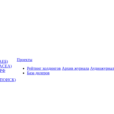
Проекты
АЕБ)
(ACEA)
Рейтинг холдингов
Архив журнала
Аудиожурнал
 РФ
База дилеров
Т-ПОИСК)