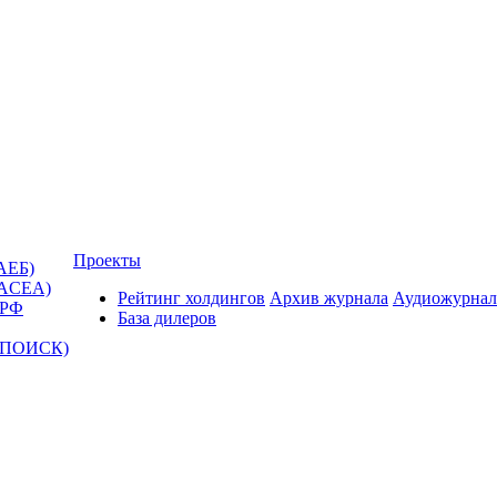
Проекты
АЕБ)
(ACEA)
Рейтинг холдингов
Архив журнала
Аудиожурнал
 РФ
База дилеров
Т-ПОИСК)