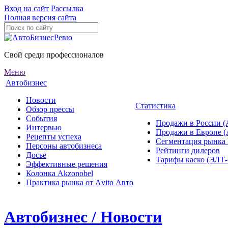
Вход на сайт
Рассылка
Полная версия сайта
Свой среди профессионалов
Меню
Автобизнес
Новости
Статистика
Обзор прессы
События
Продажи в России (
Интервью
Продажи в Европе 
Рецепты успеха
Сегментация рынка
Персоны автобизнеса
Рейтинги дилеров
Досье
Тарифы каско (ЭЛ
Эффективные решения
Колонка Akzonobel
Практика рынка от Аvito Авто
Автобизнес / Новости