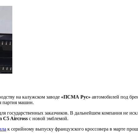
одству на калужском заводе
«ПСМА Рус»
автомобилей под бр
я партия машин.
для государственных заказчиков. В дальнейшем компания не ис
n C5 Aircross
с новой эмблемой.
ила
к серийному выпуску французского кроссовера в марте прош