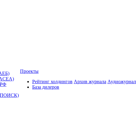
Проекты
АЕБ)
(ACEA)
Рейтинг холдингов
Архив журнала
Аудиожурнал
 РФ
База дилеров
Т-ПОИСК)