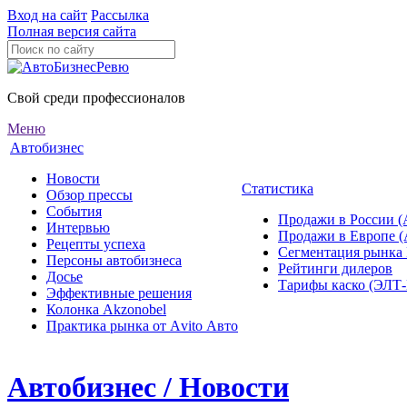
Вход на сайт
Рассылка
Полная версия сайта
Свой среди профессионалов
Меню
Автобизнес
Новости
Статистика
Обзор прессы
События
Продажи в России (
Интервью
Продажи в Европе 
Рецепты успеха
Сегментация рынка
Персоны автобизнеса
Рейтинги дилеров
Досье
Тарифы каско (ЭЛ
Эффективные решения
Колонка Akzonobel
Практика рынка от Аvito Авто
Автобизнес / Новости