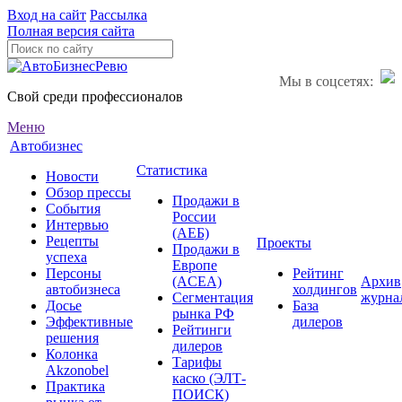
Вход на сайт
Рассылка
Полная версия сайта
Мы в соцсетях:
Свой среди профессионалов
Меню
Автобизнес
Статистика
Новости
Обзор прессы
Продажи в
События
России
Интервью
(АЕБ)
Рецепты
Проекты
Продажи в
успеха
Европе
Персоны
Рейтинг
(ACEA)
Архив
автобизнеса
холдингов
Сегментация
журна
Досье
База
рынка РФ
Эффективные
дилеров
Рейтинги
решения
дилеров
Колонка
Тарифы
Akzonobel
каско (ЭЛТ-
Практика
ПОИСК)