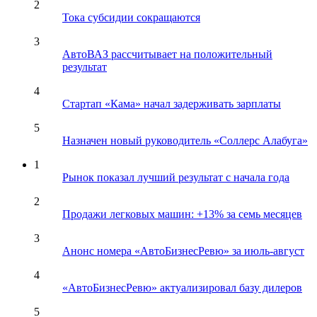
2
Тока субсидии сокращаются
3
АвтоВАЗ рассчитывает на положительный
результат
4
Стартап «Кама» начал задерживать зарплаты
5
Назначен новый руководитель «Соллерс Алабуга»
1
Рынок показал лучший результат с начала года
2
Продажи легковых машин: +13% за семь месяцев
3
Анонс номера «АвтоБизнесРевю» за июль-август
4
«АвтоБизнесРевю» актуализировал базу дилеров
5